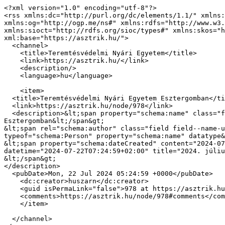
<?xml version="1.0" encoding="utf-8"?>

<rss xmlns:dc="http://purl.org/dc/elements/1.1/" xmlns:
xmlns:og="http://ogp.me/ns#" xmlns:rdfs="http://www.w3.
xmlns:sioct="http://rdfs.org/sioc/types#" xmlns:skos="h
xml:base="https://asztrik.hu/">

  <channel>

    <title>Teremtésvédelmi Nyári Egyetem</title>

    <link>https://asztrik.hu/</link>

    <description/>

    <language>hu</language>

    <item>

  <title>Teremtésvédelmi Nyári Egyetem Esztergomban</title>

  <link>https://asztrik.hu/node/978</link>

  <description>&lt;span property="schema:name" class="field field--name-title field--type-string field--label-hidden"&gt;Teremtésvédelmi Nyári Egyetem 
Esztergomban&lt;/span&gt;

&lt;span rel="schema:author" class="field field--name-u
typeof="schema:Person" property="schema:name" datatype&
&lt;span property="schema:dateCreated" content="2024-07
datetime="2024-07-22T07:24:59+02:00" title="2024. júliu
&lt;/span&gt;

</description>

  <pubDate>Mon, 22 Jul 2024 05:24:59 +0000</pubDate>

    <dc:creator>huszarn</dc:creator>

    <guid isPermaLink="false">978 at https://asztrik.hu</guid>

    <comments>https://asztrik.hu/node/978#comments</comments>

    </item>

  </channel>
