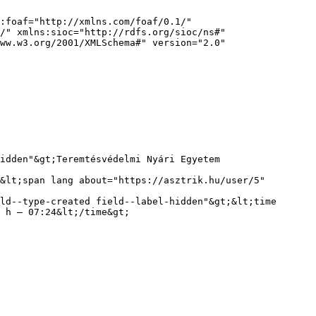
:foaf="http://xmlns.com/foaf/0.1/" 
/" xmlns:sioc="http://rdfs.org/sioc/ns#" 
ww.w3.org/2001/XMLSchema#" version="2.0" 
&lt;span lang about="https://asztrik.hu/user/5" 
ld--type-created field--label-hidden"&gt;&lt;time 
 h – 07:24&lt;/time&gt;
