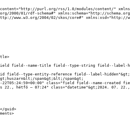
content="http://purl.org/rss/1.0/modules/content/" xmlns
org/2000/01/rdf-schema#" xmlns:schema="http://schema.org
ttp://www.w3.org/2004/02/skos/core#" xmlns:xsd="http://w
id field--type-entity-reference field--label-hidden"&gt;
gt;huszarn&lt;/span&gt;&lt;/span&gt;

-22T05:24:59+00:00" class="field field--name-created fie
s 22., hétfő – 07:24" class="datetime"&gt;2024. 07. 22.,