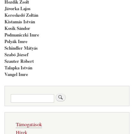
Hozdik Zsolt
Jávorka Lajos
Kereskedő Zoltán
Kistamás István
Kosik Sándor
Podmaniczki Imre
Polyák Imre
Schindler Mátyás
Szabó József
Szauter Róbert
Talapka István
Vangel Imre
Keresés
Fő
Támogatások
navigáció
Hírek