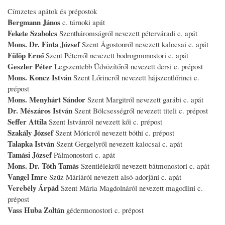
Címzetes apátok és prépostok
Bergmann János
c. tárnoki apát
Fekete Szabolcs
Szentháromságról nevezett péterváradi c. apát
Mons. Dr. Finta József
Szent Ágostonról nevezett kalocsai c. apát
Fülöp Ernő
Szent Péterről nevezett bodrogmonostori c. apát
Geszler Péter
Legszentebb Üdvözítőről nevezett dersi c. prépost
Mons. Koncz István
Szent Lőrincről nevezett hájszentlőrinci c.
prépost
Mons. Menyhárt Sándor
Szent Margitról nevezett garábi c. apát
Dr. Mészáros István
Szent Bölcsességről nevezett titeli c. prépost
Seffer Attila
Szent Istvánról nevezett kői c. prépost
Szakály József
Szent Móricról nevezett bóthi c. prépost
Talapka István
Szent Gergelyről nevezett kalocsai c. apát
Tamási József
Pálmonostori c. apát
Mons. Dr. Tóth Tamás
Szentlélekről nevezett bátmonostori c. apát
Vangel Imre
Szűz Máriáról nevezett alsó-adorjáni c. apát
Verebély Árpád
Szent Mária Magdolnáról nevezett magodlini c.
prépost
Vass Huba Zoltán
gédermonostori c. prépost