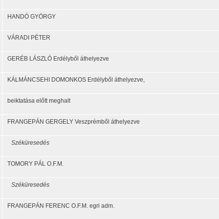
HANDÓ GYÖRGY
VÁRADI PÉTER
GERÉB LÁSZLÓ Erdélyből áthelyezve
KÁLMÁNCSEHI DOMONKOS Erdélyből áthelyezve,
beiktatása előtt meghalt
FRANGEPÁN GERGELY Veszprémből áthelyezve
Széküresedés
TOMORY PÁL O.F.M.
Széküresedés
FRANGEPÁN FERENC O.F.M. egri adm.