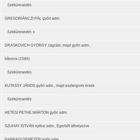
Széküresedés
GREGORIÁNCZI PÁL győri adm.
Széküresedés
s
DRASKOVICH GYÖRGY zágrábi, majd győri adm.,
bíboros (1586)
Széküresedés
KUTASSY JÁNOS győri adm., majd esztergomi érsek
Széküresedés
HETESI PETHE MÁRTON győri adm.
SZUHAY ISTVÁN nyitrai adm., Egerből áthelyezve
NAPRAGI DEMETER győri adm.