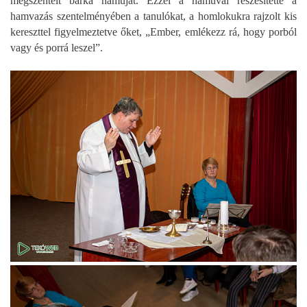
megszentelt barka hamuját. Ezzel a hamuval részesítette a
hamvazás szentelményében a tanulókat, a homlokukra rajzolt kis
kereszttel figyelmeztetve őket, „Ember, emlékezz rá, hogy porból
vagy és porrá leszel”.