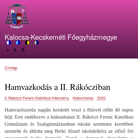
Ugrás
a
tartalomra
Kalocsa-Kecskeméti Főegyházmegye
A
Switch
A
Switch
Switch
Switch
A
Set
to
Set
to
to
to
Set
font
color
font
blue
high
soft
font
size
theme
size
theme
visibility
theme
Címlap
size
Morzsa
to
to
theme
to
150%
125%
100%
Hamvazkodás a II. Rákócziban
II. Rákóczi Ferenc Katolikus Intézmény
Kiskunhalas
2020
Hamvazószerda napján kezdetét veszi a Húsvét előtti 40 napos
böjt. Erre emlékezve a kiskunhalasi II. Rákóczi Ferenc Katolikus
Gimnázium és Szakgimnáziumban i
skolai szentmise keretében
szentelte és áldotta meg Berki József iskolalelkész az előző évi