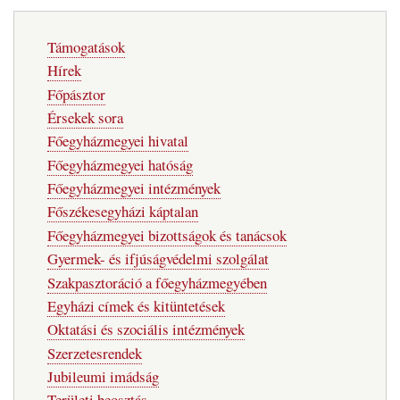
Fő
Támogatások
navigáció
Hírek
Főpásztor
Érsekek sora
Főegyházmegyei hivatal
Főegyházmegyei hatóság
Főegyházmegyei intézmények
Főszékesegyházi káptalan
Főegyházmegyei bizottságok és tanácsok
Gyermek- és ifjúságvédelmi szolgálat
Szakpasztoráció a főegyházmegyében
Egyházi címek és kitüntetések
Oktatási és szociális intézmények
Szerzetesrendek
Jubileumi imádság
Területi beosztás