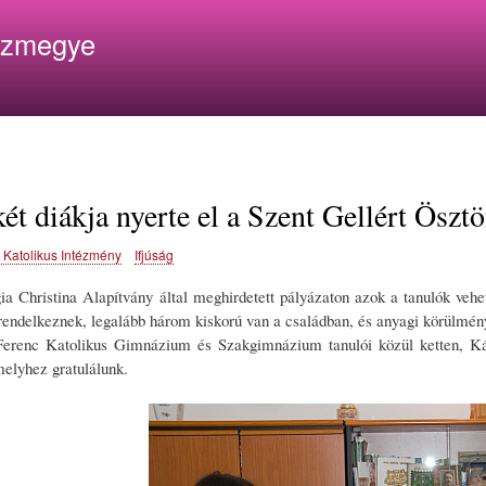
Ugrás
ázmegye
a
tartalomra
ét diákja nyerte el a Szent Gellért Ösztö
c Katolikus Intézmény
Ifjúság
a Christina Alapítvány által meghirdetett pályázaton azok a tanulók vehet
endelkeznek, legalább három kiskorú van a családban, és anyagi körülményei
Ferenc Katolikus Gimnázium és Szakgimnázium tanulói közül ketten, Kál
elyhez gratulálunk.