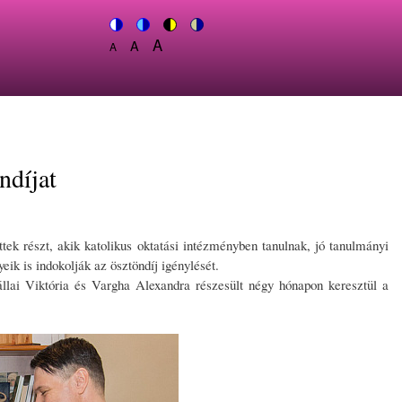
A
Switch
A
Switch
Switch
Switch
A
Set
to
Set
to
to
to
Set
font
color
font
blue
high
soft
font
size
theme
size
theme
visibility
theme
size
to
to
theme
to
150%
125%
100%
ndíjat
tek részt, akik katolikus oktatási intézményben tanulnak, jó tanulmányi
k is indokolják az ösztöndíj igénylését.
lai Viktória és Vargha Alexandra részesült négy hónapon keresztül a