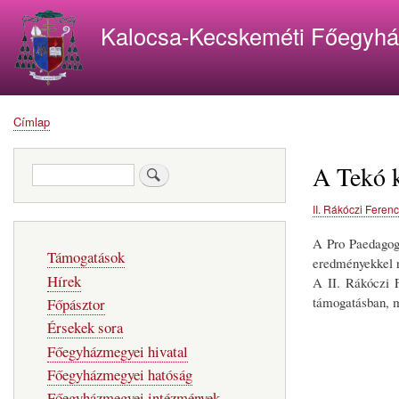
Kalocsa-Kecskeméti Főegyh
Címlap
Morzsa
A Tekó k
Keresés
II. Rákóczi Feren
A Pro Paedagogi
Fő
Támogatások
navigáció
eredményekkel r
Hírek
A II. Rákóczi 
támogatásban, m
Főpásztor
Érsekek sora
Főegyházmegyei hivatal
Főegyházmegyei hatóság
Főegyházmegyei intézmények