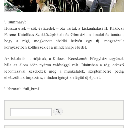
', 'summary': '
Hosszú évek – sőt, évtizedek – óta várták a kiskunhalasi II. Rákóczi
Ferenc Katolikus Szakközépiskola és Gimnázium tanulói és tanárai,
hogy a régi, megkopott ebédlő helyén egy új, megszépült
környezetben költhessék el a mindennapi ebédet.
Az iskola fenntartójának, a Kalocsa-Kecskeméti Főegyházmegyének
hála az álom idén nyáron valósággá vált. Júniusban a régi étkező
lebontásával kezdődtek meg a munkálatok, szeptemberre pedig
elkészült az impozáns, minden igényt kielégítő új épület.
', 'format': 'full_html1
Keresés