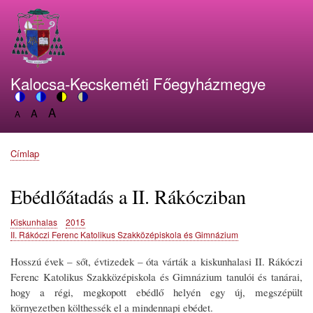
Ugrás
a
tartalomra
Kalocsa-Kecskeméti Főegyházmegye
A
Switch
A
Switch
Switch
Switch
A
Set
to
Set
to
to
to
Set
font
color
font
blue
high
soft
font
size
theme
size
theme
visibility
theme
Címlap
size
Morzsa
to
to
theme
to
150%
125%
100%
Ebédlőátadás a II. Rákócziban
Kiskunhalas
2015
II. Rákóczi Ferenc Katolikus Szakközépiskola és Gimnázium
Hosszú évek – sőt, évtizedek – óta várták a kiskunhalasi II. Rákóczi
Ferenc Katolikus Szakközépiskola és Gimnázium tanulói és tanárai,
hogy a régi, megkopott ebédlő helyén egy új, megszépült
környezetben költhessék el a mindennapi ebédet.