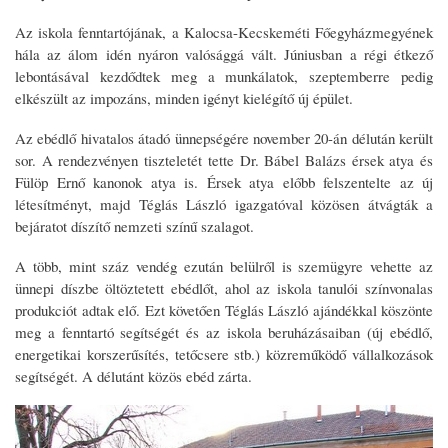
Az iskola fenntartójának, a Kalocsa-Kecskeméti Főegyházmegyének
hála az álom idén nyáron valósággá vált. Júniusban a régi étkező
lebontásával kezdődtek meg a munkálatok, szeptemberre pedig
elkészült az impozáns, minden igényt kielégítő új épület.
Az ebédlő hivatalos átadó ünnepségére november 20-án délután került
sor. A rendezvényen tiszteletét tette Dr. Bábel Balázs érsek atya és
Fülöp Ernő kanonok atya is. Érsek atya előbb felszentelte az új
létesítményt, majd Téglás László igazgatóval közösen átvágták a
bejáratot díszítő nemzeti színű szalagot.
A több, mint száz vendég ezután belülről is szemügyre vehette az
ünnepi díszbe öltöztetett ebédlőt, ahol az iskola tanulói színvonalas
produkciót adtak elő. Ezt követően Téglás László ajándékkal köszönte
meg a fenntartó segítségét és az iskola beruházásaiban (új ebédlő,
energetikai korszerűsítés, tetőcsere stb.) közreműködő vállalkozások
segítségét. A délutánt közös ebéd zárta.