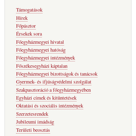
Fő
Támogatások
navigáció
Hírek
Főpásztor
Érsekek sora
Főegyházmegyei hivatal
Főegyházmegyei hatóság
Főegyházmegyei intézmények
Főszékesegyházi káptalan
Főegyházmegyei bizottságok és tanácsok
Gyermek- és ifjúságvédelmi szolgálat
Szakpasztoráció a főegyházmegyében
Egyházi címek és kitüntetések
Oktatási és szociális intézmények
Szerzetesrendek
Jubileumi imádság
Területi beosztás