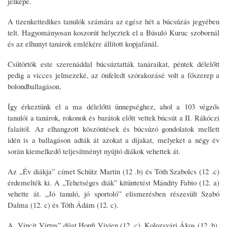
jelképe.
A tizenkettedikes tanulók számára az egész hét a búcsúzás jegyében
telt. Hagyományosan koszorút helyeztek el a Búsuló Kuruc szobornál
és az elhunyt tanárok emlékére állított kopjafánál.
Csütörtök este szerenáddal búcsúztatták tanáraikat, péntek délelőtt
pedig a vicces jelmezeké, az önfeledt szórakozásé volt a főszerep a
bolondballagáson.
Így érkeztünk el a ma délelőtti ünnepséghez, ahol a 103 végzős
tanulói a tanárok, rokonok és barátok előtt vettek búcsút a II. Rákóczi
falaitól. Az elhangzott köszöntések és búcsúzó gondolatok mellett
idén is a ballagáson adták át azokat a díjakat, melyeket a négy év
során kiemelkedő teljesítményt nyújtó diákok vehettek át.
Az „Év diákja” címet Schütz Martin (12 .b) és Tóth Szabolcs (12 .c)
érdemelték ki. A „Tehetséges diák” kitüntetést Mándity Fabio (12. a)
vehette át. „Jó tanuló, jó sportoló” elismerésben részesült Szabó
Dalma (12. c) és Tóth Ádám (12. c).
A „Vincit Virtus” díjat Honfi Vivien (12. c), Kolozsvári Ákos (12. b),