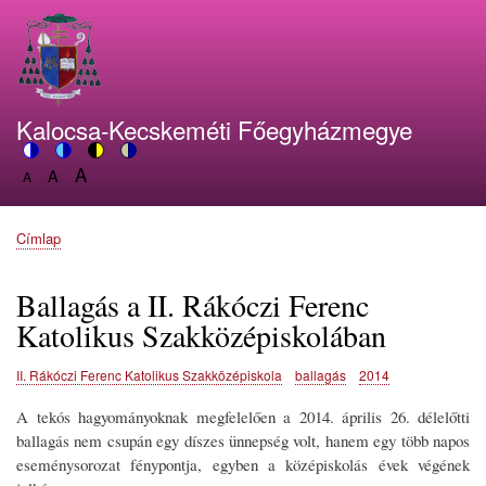
Ugrás
a
tartalomra
Kalocsa-Kecskeméti Főegyházmegye
A
Switch
A
Switch
Switch
Switch
A
Set
to
Set
to
to
to
Set
font
color
font
blue
high
soft
font
size
theme
size
theme
visibility
theme
Címlap
size
Morzsa
to
to
theme
to
150%
125%
100%
Ballagás a II. Rákóczi Ferenc
Katolikus Szakközépiskolában
II. Rákóczi Ferenc Katolikus Szakközépiskola
ballagás
2014
A tekós hagyományoknak megfelelően a 2014. április 26. délelőtti
ballagás nem csupán egy díszes ünnepség volt, hanem egy több napos
eseménysorozat fénypontja, egyben a középiskolás évek végének