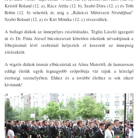
Kristóf Roland (12. a), Rácz Attila (12. b), Szabó Dóra (12. c) és Tóth
Robin (12. b) vehették át, míg a „Rákóczi Művészeti Nívódíjban”
Szabó Roland (12. a) és Kiri Mónika (12. c) részesültek.
A ballagó diákok az ünnepélyes zászlóátadás, Téglás László igazgató
úr és Dr. Finta József búcsúszavait követően iskolánk névadójának a
főbejáratnál lévő szobránál helyeztek el koszorút az ünnepség
zárásaként.
A végzős diákok immár elbúcsúztak az Alma Matertől, de hamarosan
eddigi életük egyik legnagyobb erőpróbája vár rájuk a közelgő
érettségi személyében. Ehhez és a további élethez is sok sikert
kívánunk!