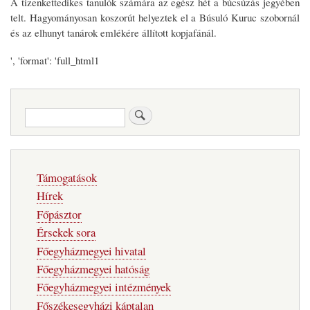
A tizenkettedikes tanulók számára az egész hét a búcsúzás jegyében
telt. Hagyományosan koszorút helyeztek el a Búsuló Kuruc szobornál
és az elhunyt tanárok emlékére állított kopjafánál.
', 'format': 'full_html1
Keresés
Fő
Támogatások
navigáció
Hírek
Főpásztor
Érsekek sora
Főegyházmegyei hivatal
Főegyházmegyei hatóság
Főegyházmegyei intézmények
Főszékesegyházi káptalan