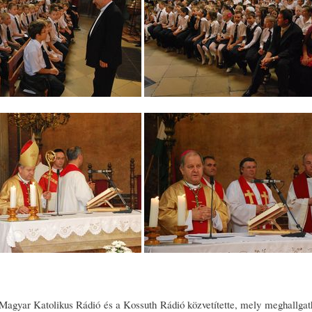
Magyar Katolikus Rádió és a Kossuth Rádió közvetítette, mely meghallga