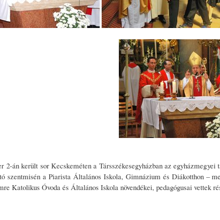
r 2-án került sor Kecskeméten a Társszékesegyházban az egyházmegyei ta
itó szentmisén a Piarista Általános Iskola, Gimnázium és Diákotthon – m
Imre Katolikus Óvoda és Általános Iskola növendékei, pedagógusai vettek ré