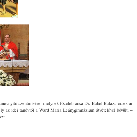
névnyitó szentmisére, melynek főcelebránsa Dr. Bábel Balázs érsek úr
ely az idei tanévtől a Ward Mária Leánygimnázium átvételével bővült, –
szt.