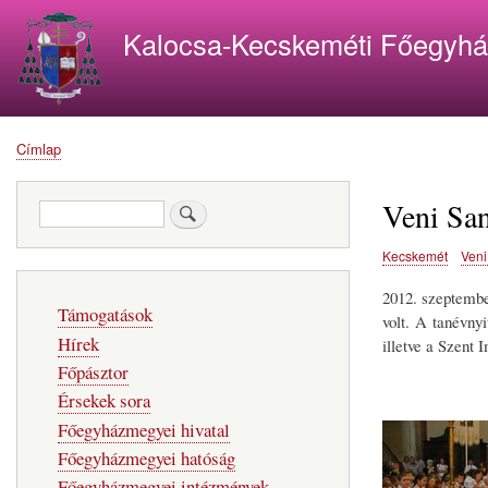
Kalocsa-Kecskeméti Főegyh
Címlap
Morzsa
Veni Sa
Keresés
Kecskemét
Veni
2012. szeptembe
Fő
Támogatások
navigáció
volt. A tanévny
Hírek
illetve a Szent 
Főpásztor
Érsekek sora
Főegyházmegyei hivatal
Főegyházmegyei hatóság
Főegyházmegyei intézmények