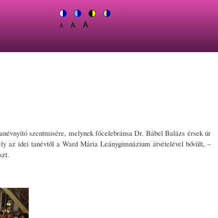
A
Switch
A
Switch
Switch
Switch
A
Set
to
Set
to
to
to
Set
font
color
font
blue
high
soft
font
size
theme
size
theme
visibility
theme
size
to
to
theme
to
150%
125%
100%
névnyitó szentmisére, melynek főcelebránsa Dr. Bábel Balázs érsek úr
ely az idei tanévtől a Ward Mária Leánygimnázium átvételével bővült, –
szt.