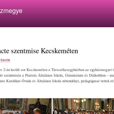
Ugrás
ázmegye
a
tartalomra
ncte szentmise Kecskeméten
 Sanxte
r 2-án került sor Kecskeméten a Társszékesegyházban az egyházmegyei ta
itó szentmisén a Piarista Általános Iskola, Gimnázium és Diákotthon – m
Imre Katolikus Óvoda és Általános Iskola növendékei, pedagógusai vettek ré