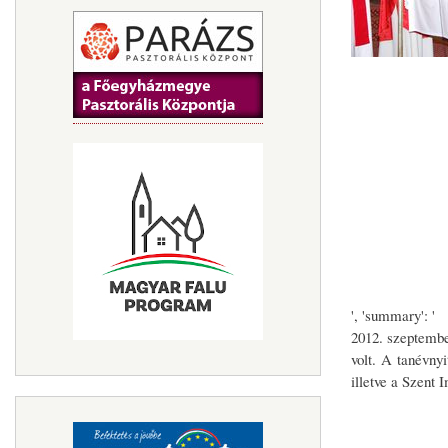
', 'summary': '
2012. szeptembe
volt. A tanévny
illetve a Szent 