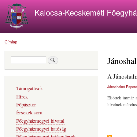
Kalocsa-Kecskeméti Főegyh
Címlap
Morzsa
Jánoshal
Keresés
A Jánoshalm
Fő
Jánoshalmi Esperes
Támogatások
navigáció
Hírek
Eljöttek immár a
Főpásztor
híveinek március
Érsekek sora
Főegyházmegyei hivatal
Főegyházmegyei hatóság
Főegyházmegyei intézmények