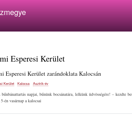
Ugrás
ázmegye
a
tartalomra
mi Esperesi Kerület
i Esperesi Kerület zarándoklata Kalocsán
i Kerület
Kalocsa
Asztrik-év
 bűnbánattartás napjai, bűnünk bocsánatára, lelkünk üdvösségére! – kezdte be
 5-én vasárnap a kalocsai