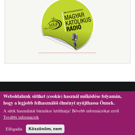
Weboldalunk sütiket (cookie) használ működése folyamán,
hogy a legjobb felhasználói élményt nyújthassa Önnek.
A sütik használatát bármikor letilthatja! Bővebb információkat erről
H-6301 Kalocsa, Szentháromság tér 1., Postafiók: 29. | Telefon:
További információk
+36(78)462-l66 | E-mail: hivatal[kukac]asztrik.hu
Elfogadás
Köszönöm, nem