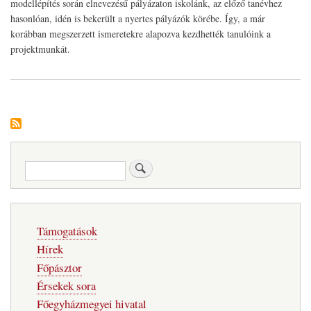
modellépítés során elnevezésű pályázaton iskolánk, az előző tanévhez
hasonlóan, idén is bekerült a nyertes pályázók körébe. Így, a már
korábban megszerzett ismeretekre alapozva kezdhették tanulóink a
projektmunkát.
Keresés
Fő
Támogatások
navigáció
Hírek
Főpásztor
Érsekek sora
Főegyházmegyei hivatal