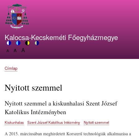
Ugrás
a
tartalomra
Kalocsa-Kecskeméti Főegyházmegye
A
Switch
A
Switch
Switch
Switch
A
Set
to
Set
to
to
to
Set
font
color
font
blue
high
soft
font
size
theme
size
theme
visibility
theme
Címlap
size
Morzsa
to
to
theme
to
150%
125%
100%
Nyitott szemmel
Nyitott szemmel a kiskunhalasi Szent József
Katolikus Intézményben
Kiskunhalas
Szent József Katolikus Intézmény
Nyitott szemmel
A 2015. márciusában meghirdetett Korszerű technológiák alkalmazása a