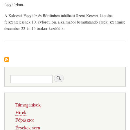
fegyházban.
A Kalocsai Fegyház és Börtönben található Szent Kereszt-kápolna
felszentelésének 10. évfordulója alkalmából bemutatandó érseki szentmise
december 22-én 15 órakor kezdődik.
Keresés
Fő
Támogatások
navigáció
Hírek
Főpásztor
Érsekek sora