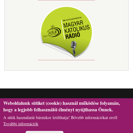
Weboldalunk sütiket (cookie) használ működése folyamán,
hogy a legjobb felhasználói élményt nyújthassa Önnek.
A sütik használatát bármikor letilthatja! Bővebb információkat erről
H-6301 Kalocsa, Szentháromság tér 1., Postafiók: 29. | Telefon:
További információk
+36(78)462-l66 | E-mail: hivatal[kukac]asztrik.hu