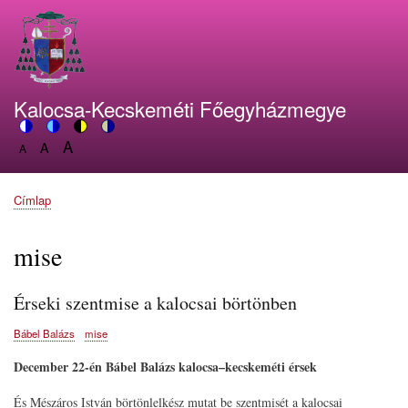
Ugrás
a
tartalomra
Kalocsa-Kecskeméti Főegyházmegye
A
Switch
A
Switch
Switch
Switch
A
Set
to
Set
to
to
to
Set
font
color
font
blue
high
soft
font
size
theme
size
theme
visibility
theme
Címlap
size
Morzsa
to
to
theme
to
150%
125%
100%
mise
Érseki szentmise a kalocsai börtönben
Bábel Balázs
mise
December 22-én Bábel Balázs kalocsa–kecskeméti érsek
És Mészáros István börtönlelkész mutat be szentmisét a kalocsai