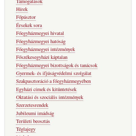
Támogatások
navigáció
Hírek
Főpásztor
Érsekek sora
Főegyházmegyei hivatal
Főegyházmegyei hatóság
Főegyházmegyei intézmények
Főszékesegyházi káptalan
Főegyházmegyei bizottságok és tanácsok
Gyermek- és ifjúságvédelmi szolgálat
Szakpasztoráció a főegyházmegyében
Egyházi címek és kitüntetések
Oktatási és szociális intézmények
Szerzetesrendek
Jubileumi imádság
Területi beosztás
Téglajegy