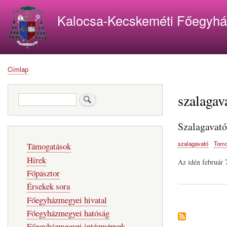
Kalocsa-Kecskeméti Főegyh
Címlap
Morzsa
szalagav
Keresés
Szalagavat
Fő
szalagavató
Tomo
Támogatások
navigáció
Hírek
Az idén február 
Főpásztor
Érsekek sora
Főegyházmegyei hivatal
Főegyházmegyei hatóság
Főegyházmegyei intézmények