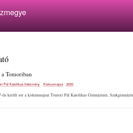
Ugrás
ázmegye
a
tartalomra
ató
ó a Tomoriban
ri Pál Katolikus Intézmény
Kiskunmajsa
2020
7-én került sor a kiskunmajsai Tomori Pál Katolikus Gimnázium, Szakgimnáziu