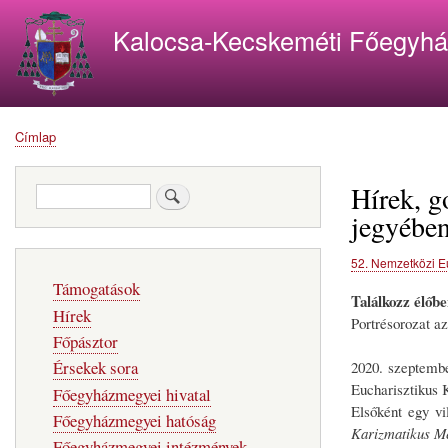
Kalocsa-Kecskeméti Főegyh
Címlap
Morzsa
Hírek, g
Keresés
jegyébe
52. Nemzetközi E
Fő
Támogatások
navigáció
Találkozz élőbe
Hírek
Portrésorozat a
Főpásztor
Érsekek sora
2020. szeptembe
Eucharisztikus K
Főegyházmegyei hivatal
Elsőként egy vi
Főegyházmegyei hatóság
Karizmatikus Me
Főegyházmegyei intézmények