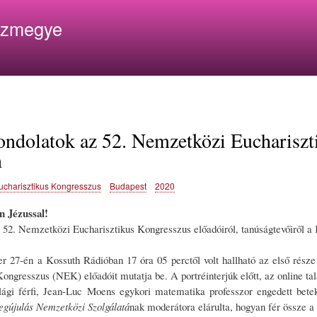
Ugrás
ázmegye
a
tartalomra
ondolatok az 52. Nemzetközi Euchariszti
n
ucharisztikus Kongresszus
Budapest
2020
n Jézussal!
z 52. Nemzetközi Eucharisztikus Kongresszus előadóiról, tanúságtevőiről a
r 27-én a Kossuth Rádióban 17 óra 05 perctől volt hallható az első rész
ongresszus (NEK) előadóit mutatja be. A portréinterjúk előtt, az online ta
lági férfi, Jean-Luc Moens egykori matematika professzor engedett bete
gújulás Nemzetközi Szolgálatá
nak moderátora elárulta, hogyan fér össze a 