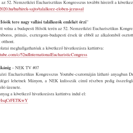
 az 52. Nemzetközi Eucharisztikus Kongresszus további híreiről a következő
020.hu/hu/hirek-sajto/talalkozz-eloben-jezussal
ősök tere nagy vallási találkozók emlékét őrzi
”
ett volna a budapesti Hősök terén az 52. Nemzetközi Eucharisztikus Kongres
bíboros, prímás, esztergom-budapesti érsek úr ebből az alkalomból oszto
 otthont.
latai meghallgathatóak a következő hivatkozásra kattintva:
tube.com/c/52ndInternationalEucharisticCongress
ikánig
– NEK TV #07
zi Eucharisztikus Kongresszus Youtube-csatornáján látható anyagban Dr
ndégei lehetnek Mányon, a NEK kulisszák című részben pedig összefoglal
óló üzenete.
yag a következő hivatkozásra kattintva indul el:
be/HsqCrFETKwY