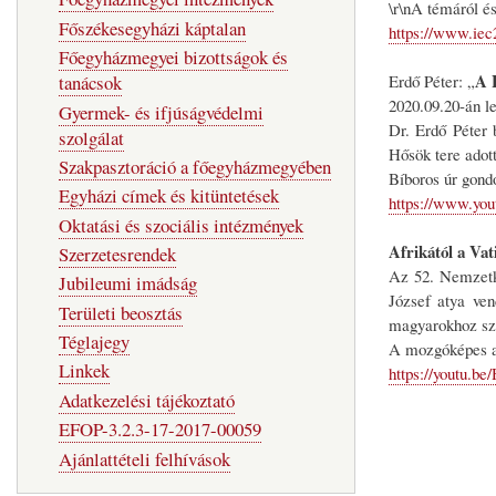
\r\nA témáról és
Főszékesegyházi káptalan
https://www.iec2
Főegyházmegyei bizottságok és
A H
Erdő Péter: „
tanácsok
2020.09.20-án l
Gyermek- és ifjúságvédelmi
Dr. Erdő Péter 
szolgálat
Hősök tere adott
Szakpasztoráció a főegyházmegyében
Bíboros úr gondo
Egyházi címek és kitüntetések
https://www.you
Oktatási és szociális intézmények
Afrikától a Vat
Szerzetesrendek
Az 52. Nemzetkö
Jubileumi imádság
József atya ve
Területi beosztás
magyarokhoz sz
Téglajegy
A mozgóképes an
Linkek
https://youtu.
Adatkezelési tájékoztató
EFOP-3.2.3-17-2017-00059
Ajánlattételi felhívások