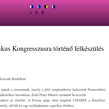
A
Switch
A
Switch
Switch
Switch
A
Set
to
Set
to
to
to
Set
font
color
font
blue
high
soft
font
size
theme
size
theme
visibility
theme
size
to
to
theme
to
150%
125%
100%
kus Kongresszusra történő felkészülés
 Kossuth Rádióban.
e annak a sorozatnak, amely a jövő szeptemberre halasztott Nemzetközi
lálkozóhoz hasonlóan, Erdő Péter bíboros mondott bevezetőt.
kintést az életébe. A Ferenc pápa által alapított CHARIS, a
Katolikus
mély, élő hit és egy reáltudomány egyetlen életben.