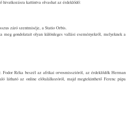
 hivatkozásra kattintva olvashat az érdeklődő:
szus záró szentmiséje, a Statio Orbis.
tta meg gondolatait olyan különleges vallási eseményekről, melyeknek a
. Fodor Réka beszél az afrikai orvosmisszióról, az érdeklődők Herman
ó látható az online előtalálkozóról, majd megtekinthető Ferenc pápa