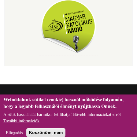
Weboldalunk sütiket (cookie) használ működése folyamán,
hogy a legjobb felhasználói élményt nyújthassa Önnek.
A sütik használatát bármikor letilthatja! Bővebb információkat erről
H-6301 Kalocsa, Szentháromság tér 1., Postafiók: 29. | Telefon:
További információk
+36(78)462-l66 | E-mail: hivatal[kukac]asztrik.hu
Elfogadás
Köszönöm, nem