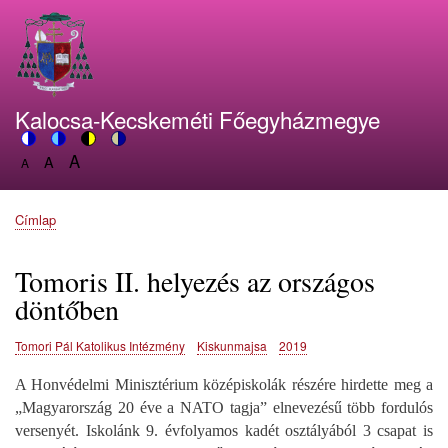
Ugrás
a
tartalomra
Kalocsa-Kecskeméti Főegyházmegye
A
Switch
A
Switch
Switch
Switch
A
Set
to
Set
to
to
to
Set
font
color
font
blue
high
soft
font
size
theme
size
theme
visibility
theme
Címlap
size
Morzsa
to
to
theme
to
150%
125%
100%
Tomoris II. helyezés az országos
döntőben
Tomori Pál Katolikus Intézmény
Kiskunmajsa
2019
A Honvédelmi Minisztérium középiskolák részére hirdette meg a
„Magyarország 20 éve a NATO tagja” elnevezésű több fordulós
versenyét. Iskolánk 9. évfolyamos kadét osztályából 3 csapat is