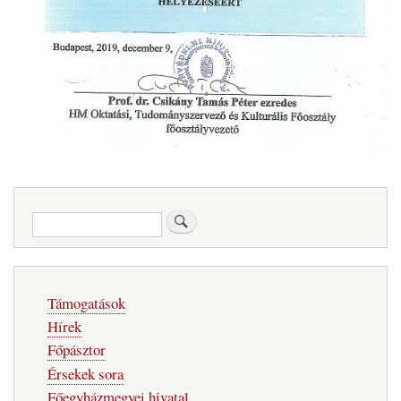
Keresés
Fő
Támogatások
navigáció
Hírek
Főpásztor
Érsekek sora
Főegyházmegyei hivatal