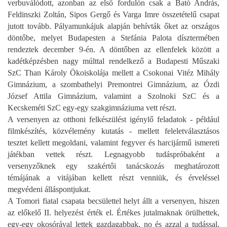
verbuválódott, azonban az első fordulón csak a Bató András,
Feldinszki Zoltán, Sipos Gergő és Varga Imre összetételű csapat
jutott tovább. Pályamunkájuk alapján behívták őket az országos
döntőbe, melyet Budapesten a Stefánia Palota dísztermében
rendeztek december 9-én. A döntőben az ellenfelek között a
kadétképzésben nagy múlttal rendelkező a Budapesti Műszaki
SzC Than Károly Ökoiskolája mellett a Csokonai Vitéz Mihály
Gimnázium, a szombathelyi Premontrei Gimnázium, az Ózdi
József Attila Gimnázium, valamint a Szolnoki SzC és a
Kecskeméti SzC egy-egy szakgimnáziuma vett részt.
A versenyen az otthoni felkészülést igénylő feladatok - például
filmkészítés, közvélemény kutatás - mellett feleletválasztásos
tesztet kellett megoldani, valamint fegyver és harcijármű ismereti
játékban vettek részt. Legnagyobb tudáspróbaként a
versenyzőknek egy szakértői tanácskozás meghatározott
témájának a vitájában kellett részt venniük, és érveléssel
megvédeni álláspontjukat.
A Tomori fiatal csapata becsülettel helyt állt a versenyen, hiszen
az előkelő II. helyezést érték el. Értékes jutalmaknak örülhettek,
egy-egy okosórával lettek gazdagabbak, no és azzal a tudással,