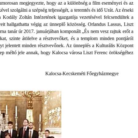
 humorosan megjegyezte, hogy az a különbség a film eseményei és az
vel szolgálni a szépség teljességét, a teremtés és idő Urát. Az érseki
odály Zoltán Intézetének igazgatója vezetésével felcsendültek a
t hallgathatta végig az ünneplő közösség. Orlandus Lassus, Liszt
rna tanár úr 2017. januárjában komponált „És nem vesz rajtuk erőt a
t, szinte átölelve a résztvevőket, és a templom minden pontjáról
yt jelentett minden résztvevőnek. Az ünneplés a Kulturális Központ
nep méltó jele annak, hogy Kalocsa városa Liszt Ferenc örökségéhez
Kalocsa-Kecskeméti Főegyházmegye