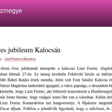
Ugrás
ázmegye
a
tartalomra
es jubileum Kalocsán
um
Liszt Ferenc intézmény
 ötven éves jubileumát ünnepelte a kalocsai Liszt Ferenc Alapf
zban február 27-én. Az ünnep kezdetén Fehérvári István az intézmé
dét Bábel Balázs érsek mondta. Jelen volt Font Sándor Kalocsa és 
Sárosi Magdolna tankerületi igazgató, a város papsága, a társadalmi é
kiemelte, hogy Liszt Ferenc, aki többször koncertezett a főszékesegyh
ltán lenne büszke, hogy virágzó zenei élet van a városban. Külön örö
 Liszt Ferenc Kamarakórus tart hangversenyt. A főpásztor megeml
scar díjnak. Felhívta a jelenlévők figyelmét, hogy a művészet, és a