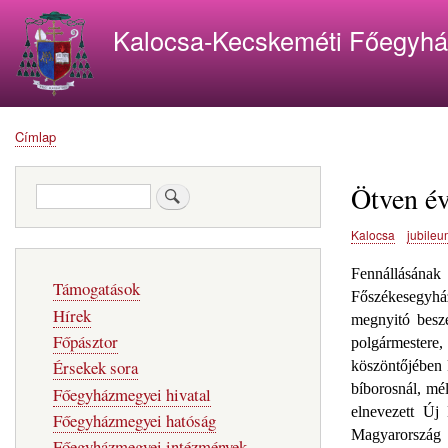
Kalocsa-Kecskeméti Főegyh
Címlap
Morzsa
Ötven év
Keresés
Kalocsa
jubile
Fő
Fennállásának
Támogatások
navigáció
Főszékesegyhá
Hírek
megnyitó beszé
Főpásztor
polgármestere, 
Érsekek sora
köszöntőjében 
bíborosnál, mé
Főegyházmegyei hivatal
elnevezett Új
Főegyházmegyei hatóság
Magyarország O
Főegyházmegyei intézmények