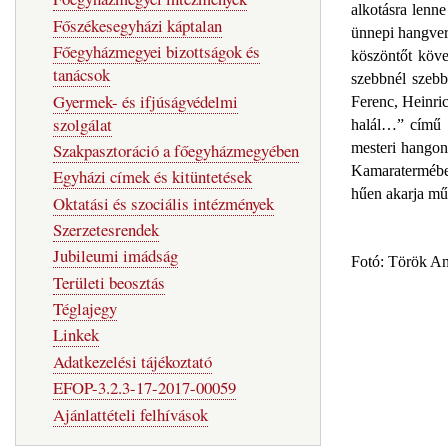
alkotásra lenn
Főszékesegyházi káptalan
ünnepi hangvers
Főegyházmegyei bizottságok és
köszöntőt köve
tanácsok
szebbnél szebb
Gyermek- és ifjúságvédelmi
Ferenc, Heinri
szolgálat
halál…” című m
Szakpasztoráció a főegyházmegyében
mesteri hangon
Kamaratermében
Egyházi címek és kitüntetések
hűen akarja műv
Oktatási és szociális intézmények
Szerzetesrendek
Jubileumi imádság
Fotó: Török A
Területi beosztás
Téglajegy
Linkek
Adatkezelési tájékoztató
EFOP-3.2.3-17-2017-00059
Ajánlattételi felhívások