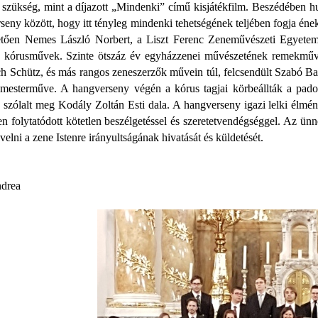
e szükség, mint a díjazott „Mindenki” című kisjátékfilm. Beszédében
eny között, hogy itt tényleg mindenki tehetségének teljében fogja éneké
tően Nemes László Norbert, a Liszt Ferenc Zeneművészeti Egyetem K
 kórusművek. Szinte ötszáz év egyházzenei művészetének remekművei
ch Schütz, és más rangos zeneszerzők művein túl, felcsendült Szabó Ba
esterműve. A hangverseny végén a kórus tagjai körbeállták a padoka
 szólalt meg Kodály Zoltán Esti dala. A hangverseny igazi lelki élmén
 folytatódott kötetlen beszélgetéssel és szeretetvendégséggel. Az ün
elni a zene Istenre irányultságának hivatását és küldetését.
ndrea