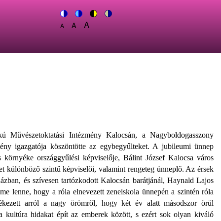
A
Switch
A
Switch
Switch
Switch
A
Set
to
Set
to
to
to
Set
font
color
font
blue
high
soft
font
size
theme
size
theme
visibility
theme
size
to
to
theme
to
150%
125%
100%
okú Művészetoktatási Intézmény Kalocsán, a Nagyboldogasszony
ny igazgatója köszöntötte az egybegyűlteket. A jubileumi ünnep
környéke országgyűlési képviselője, Bálint József Kalocsa város
let különböző szintű képviselői, valamint rengeteg ünneplő. Az érsek
ázban, és szívesen tartózkodott Kalocsán barátjánál, Haynald Lajos
me lenne, hogy a róla elnevezett zeneiskola ünnepén a szintén róla
ékezett arról a nagy örömről, hogy két év alatt másodszor örül
 kultúra hidakat épít az emberek között, s ezért sok olyan kiváló