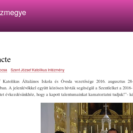
Ugrás
ázmegye
a
tartalomra
cte
ocsa
Szent József Katolikus Intézmény
 Katolikus Általános Iskola és Óvoda vezetősége 2016. augusztus 28-
n. A jelenlévőkkel együtt közösen hívták segítségül a Szentlelket a 2016-1
tet évkezdésünkhöz, hogy a kapott talentumainkat kamatoztatni tudjuk!”- ké