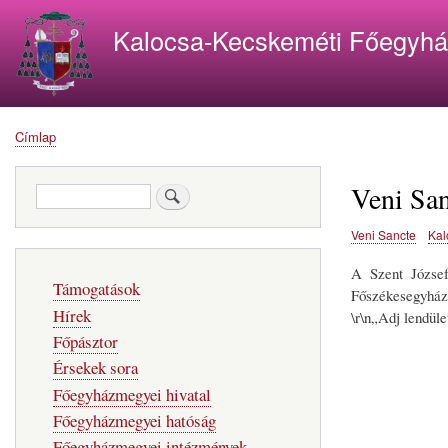
Kalocsa-Kecskeméti Főegyh
Címlap
Morzsa
Veni San
Keresés
Veni Sancte
Kal
A Szent József
Fő
Támogatások
navigáció
Főszékesegyházba
Hírek
\r\n„Adj lendüle
Főpásztor
Érsekek sora
Főegyházmegyei hivatal
Főegyházmegyei hatóság
Főegyházmegyei intézmények