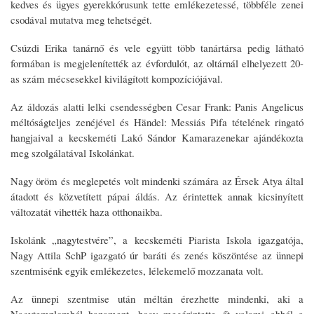
kedves és ügyes gyerekkórusunk tette emlékezetessé, többféle zenei
csodával mutatva meg tehetségét.
Csúzdi Erika tanárnő és vele együtt több tanártársa pedig látható
formában is megjelenítették az évfordulót, az oltárnál elhelyezett 20-
as szám mécsesekkel kivilágított kompozíciójával.
Az áldozás alatti lelki csendességben Cesar Frank: Panis Angelicus
méltóságteljes zenéjével és Händel: Messiás Pifa tételének ringató
hangjaival a kecskeméti Lakó Sándor Kamarazenekar ajándékozta
meg szolgálatával Iskolánkat.
Nagy öröm és meglepetés volt mindenki számára az Érsek Atya által
átadott és közvetített pápai áldás. Az érintettek annak kicsinyített
változatát vihették haza otthonaikba.
Iskolánk „nagytestvére”, a kecskeméti Piarista Iskola igazgatója,
Nagy Attila SchP igazgató úr baráti és zenés köszöntése az ünnepi
szentmisénk egyik emlékezetes, lélekemelő mozzanata volt.
Az ünnepi szentmise után méltán érezhette mindenki, aki a
Nagytemplomból hazament, hogy megérintette őt valami abból a