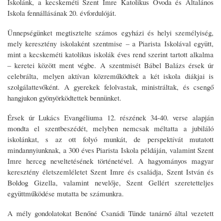
Iskolánk, a kecskeméti Szent Imre Katolikus Óvoda és Általános
Iskola fennállásának 20. évfordulóját.
Ünnepségünket megtisztelte számos egyházi és helyi személyiség,
mely keresztény iskolaként szentmise – a Piarista Iskolával együtt,
mint a kecskeméti katolikus iskolák éves rend szerint tartott alkalma
– keretei között ment végbe. A szentmisét Bábel Balázs érsek úr
celebrálta, melyen aktívan közreműködtek a két iskola diákjai is
szolgálattevőként. A gyerekek felolvastak, ministráltak, és csengő
hangjukon gyönyörködtettek bennünket.
Érsek úr Lukács Evangéliuma 12. részének 34-40. verse alapján
mondta el szentbeszédét, melyben nemcsak méltatta a jubiláló
iskolánkat, s az ott folyó munkát, de perspektívát mutatott
mindannyiunknak, a 300 éves Piarista Iskola példáján, valamint Szent
Imre herceg neveltetésének történetével. A hagyományos magyar
keresztény életszemléletet Szent Imre és családja, Szent István és
Boldog Gizella, valamint nevelője, Szent Gellért szeretetteljes
együttműködése mutatta be számunkra.
A mély gondolatokat Benőné Csanádi Tünde tanárnő által vezetett