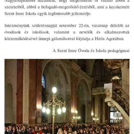
szeretetből, abból a befogadó-megerősítő érzésből, ami a kecskeméti
Szent Imre Iskola egyik legfontosabb jellemzője.
Intézményünk születésnapját november 22-én, vasárnap délelőtt az
óvodások és iskolások, valamint a nevelők és alkalmazottak
közreműködésével ünnepi gálaműsorral folytatja a Hírös Agorában.
A Szent Imre Óvoda és Iskola pedagógusai