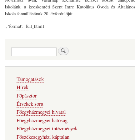
Iskolánk, a kecskeméti Szent Imre Katolikus Óvoda és Általános
Iskola fennállásának 20. évfordulóját.
', 'format': 'full_html1
Keresés
Fő
Támogatások
navigáció
Hírek
Főpásztor
Érsekek sora
Főegyházmegyei hivatal
Főegyházmegyei hatóság
Főegyházmegyei intézmények
Főszékesegyházi káptalan