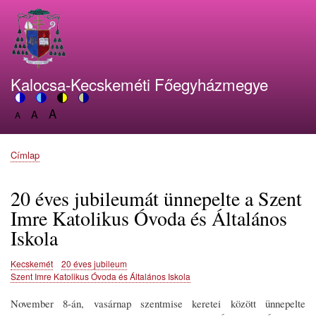
Ugrás
a
tartalomra
Kalocsa-Kecskeméti Főegyházmegye
A
Switch
A
Switch
Switch
Switch
A
Set
to
Set
to
to
to
Set
font
color
font
blue
high
soft
font
size
theme
size
theme
visibility
theme
Címlap
size
Morzsa
to
to
theme
to
150%
125%
100%
20 éves jubileumát ünnepelte a Szent
Imre Katolikus Óvoda és Általános
Iskola
Kecskemét
20 éves jubileum
Szent Imre Katolikus Óvoda és Általános Iskola
November 8-án, vasárnap szentmise keretei között ünnepelte