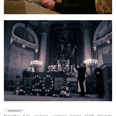
', 'summary': '
November 8-án, vasárnap szentmise keretei között ünnepelte