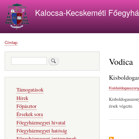
Kalocsa-Kecskeméti Főegyh
Címlap
Morzsa
Vodica
Keresés
Kisboldoga
Fő
Kiskboldogasszony
Támogatások
navigáció
Hírek
Kisboldogasszony
Főpásztor
érsek végezte.
Érsekek sora
Főegyházmegyei hivatal
Főegyházmegyei hatóság
Főegyházmegyei intézmények