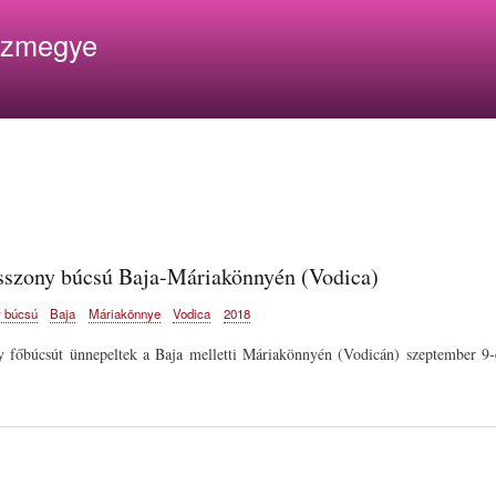
Ugrás
ázmegye
a
tartalomra
sszony búcsú Baja-Máriakönnyén (Vodica)
 búcsú
Baja
Máriakönnye
Vodica
2018
 főbúcsút ünnepeltek a Baja melletti Máriakönnyén (Vodicán) szeptember 9-é