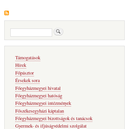
Keresés
Fő
Támogatások
navigáció
Hírek
Főpásztor
Érsekek sora
Főegyházmegyei hivatal
Főegyházmegyei hatóság
Főegyházmegyei intézmények
Főszékesegyházi káptalan
Főegyházmegyei bizottságok és tanácsok
Gyermek- és ifjúságvédelmi szolgálat