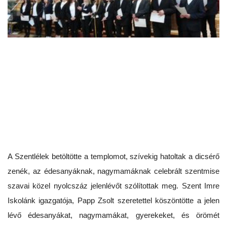
A Szentlélek betöltötte a templomot, szívekig hatoltak a dicsérő
zenék, az édesanyáknak, nagymamáknak celebrált szentmise
szavai közel nyolcszáz jelenlévőt szólítottak meg. Szent Imre
Iskolánk igazgatója, Papp Zsolt szeretettel köszöntötte a jelen
lévő édesanyákat, nagymamákat, gyerekeket, és örömét