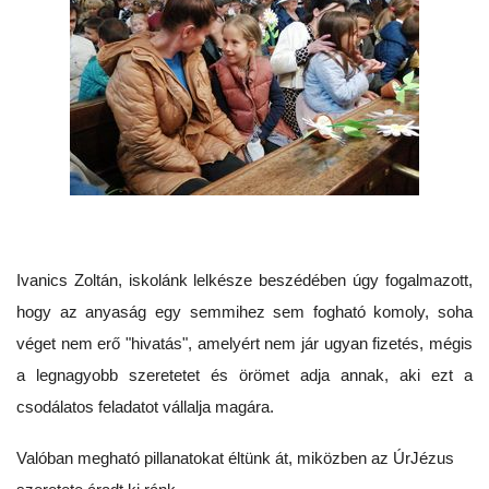
Ivanics Zoltán, iskolánk lelkésze beszédében úgy fogalmazott,
hogy az anyaság egy semmihez sem fogható komoly, soha
véget nem erő "hivatás", amelyért nem jár ugyan fizetés, mégis
a legnagyobb szeretetet és örömet adja annak, aki ezt a
csodálatos feladatot vállalja magára.
Valóban megható pillanatokat éltünk át, miközben az ÚrJézus