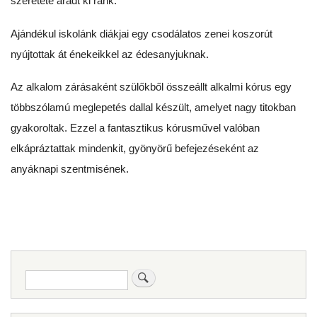
szeretete áradt ki ránk.
Ajándékul iskolánk diákjai egy csodálatos zenei koszorút
nyújtottak át énekeikkel az édesanyjuknak.
Az alkalom zárásaként szülőkből összeállt alkalmi kórus egy
többszólamú meglepetés dallal készült, amelyet nagy titokban
gyakoroltak. Ezzel a fantasztikus kórusművel valóban
elkápráztattak mindenkit, gyönyörű befejezéseként az
anyáknapi szentmisének.
Keresés