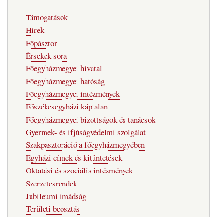
Fő
Támogatások
navigáció
Hírek
Főpásztor
Érsekek sora
Főegyházmegyei hivatal
Főegyházmegyei hatóság
Főegyházmegyei intézmények
Főszékesegyházi káptalan
Főegyházmegyei bizottságok és tanácsok
Gyermek- és ifjúságvédelmi szolgálat
Szakpasztoráció a főegyházmegyében
Egyházi címek és kitüntetések
Oktatási és szociális intézmények
Szerzetesrendek
Jubileumi imádság
Területi beosztás