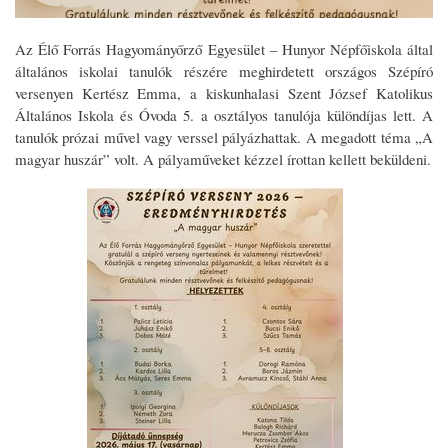
Az Élő Forrás Hagyományőrző Egyesület – Hunyor Népfőiskola által
általános iskolai tanulók részére meghirdetett országos Szépíró
versenyen Kertész Emma, a kiskunhalasi Szent József Katolikus
Általános Iskola és Óvoda 5. a osztályos tanulója különdíjas lett. A
tanulók prózai művel vagy verssel pályázhattak. A megadott téma „A
magyar huszár” volt. A pályaműveket kézzel írottan kellett beküldeni.