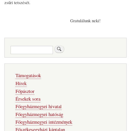
zsűri tetszését.
Gratulálunk neki!
Keresés
Fő
Támogatások
navigáció
Hírek
Főpásztor
Érsekek sora
Főegyházmegyei hivatal
Főegyházmegyei hatóság
Főegyházmegyei intézmények
Főszékesegyházi káptalan