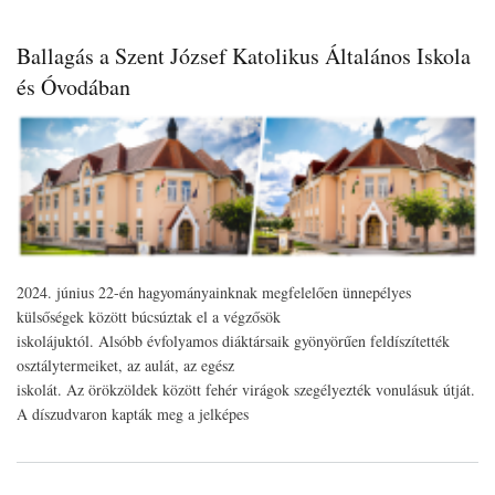
Ballagás a Szent József Katolikus Általános Iskola
és Óvodában
2024. június 22-én hagyományainknak megfelelően ünnepélyes
külsőségek között búcsúztak el a végzősök
iskolájuktól. Alsóbb évfolyamos diáktársaik gyönyörűen feldíszítették
osztálytermeiket, az aulát, az egész
iskolát. Az örökzöldek között fehér virágok szegélyezték vonulásuk útját.
A díszudvaron kapták meg a jelképes