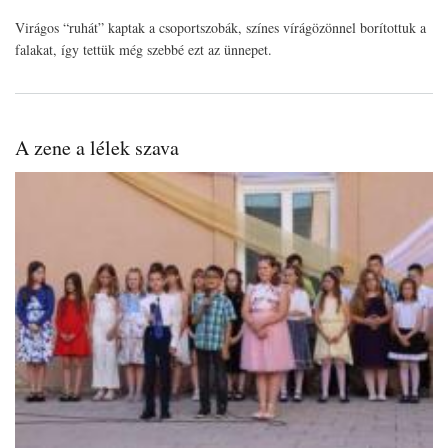
Virágos “ruhát” kaptak a csoportszobák, színes vírágözönnel borítottuk a
falakat, így tettük még szebbé ezt az ünnepet.
A zene a lélek szava