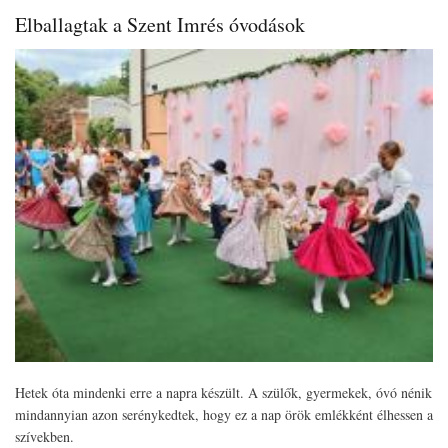
Elballagtak a Szent Imrés óvodások
Hetek óta mindenki erre a napra készült. A szülők, gyermekek, óvó nénik
mindannyian azon serénykedtek, hogy ez a nap örök emlékként élhessen a
szívekben.