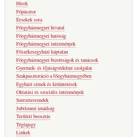
Hírek
Főpásztor
Érsekek sora
Főegyházmegyei hivatal
Főegyházmegyei hatóság
Főegyházmegyei intézmények
Főszékesegyházi káptalan
Főegyházmegyei bizottságok és tanácsok
Gyermek- és ifjúságvédelmi szolgálat
Szakpasztoráció a főegyházmegyében
Egyházi címek és kitüntetések
Oktatási és szociális intézmények
Szerzetesrendek
Jubileumi imádság
Területi beosztás
Téglajegy
Linkek