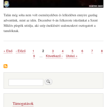
Talán még soha nem volt eseményekben és lelkiekben ennyire gazdag
adventünk, mint az idén. December 6-án felkereste iskolánkat a Szent
Miklós püspök utódja, aki szép éneklésért szaloncukrot osztogatott a
tanulóknak.
Első
« Első
Előző
‹ Előző
Page
1
Page
2
Page
3
Page
4
Page
5
Page
6
Page
7
Pag
8
Oldalszámozás
oldal
oldal
Page
9
…
Következő
Következő ›
Utolsó
Utolsó »
oldal
oldal
Keresés
Fő
Támogatások
navigáció