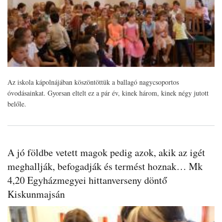
Az iskola kápolnájában köszöntöttük a ballagó nagycsoportos
óvodásainkat. Gyorsan eltelt ez a pár év, kinek három, kinek négy jutott
belőle.
A jó földbe vetett magok pedig azok, akik az igét
meghallják, befogadják és termést hoznak… Mk
4,20 Egyházmegyei hittanverseny döntő
Kiskunmajsán