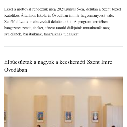
Ezzel a mottóval rendeztük meg 2024.június 5-én, délután a Szent József
Katolikus Általános Iskola és Óvodában immár hagyományossá váló,
Zenélő díszudvar elnevezésű délutánunkat. A program keretében
hangszeres zenét, éneket, táncot tanuló diákjaink mutathatták meg
szüleiknek, barátaiknak, tanáraiknak tudásukat.
Elbúcsúztak a nagyok a kecskeméti Szent Imre
Óvodában