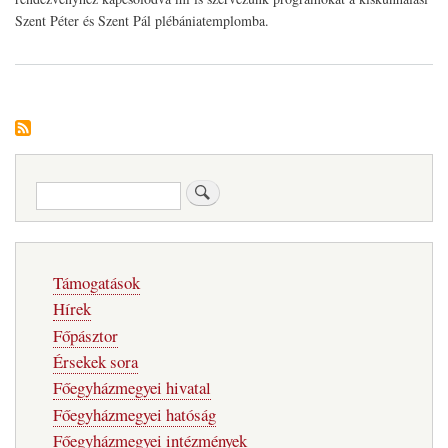
Szent Péter és Szent Pál plébániatemplomba.
Keresés
Fő
Támogatások
navigáció
Hírek
Főpásztor
Érsekek sora
Főegyházmegyei hivatal
Főegyházmegyei hatóság
Főegyházmegyei intézmények