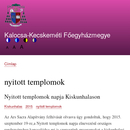
Ugrás
a
tartalomra
Kalocsa-Kecskeméti Főegyházmegye
A
Switch
A
Switch
Switch
Switch
A
Set
to
Set
to
to
to
Set
font
color
font
blue
high
soft
font
size
theme
size
theme
visibility
theme
Címlap
size
Morzsa
to
to
theme
to
150%
125%
100%
nyitott templomok
Nyitott templomok napja Kiskunhalason
Kiskunhalas
2015
nyitott templomok
Az Ars Sacra Alapítvány felhívását olvasva úgy gondoltuk, hogy 2015.
szeptember 19-re,a Nyitott templomok napja elnevezésű országos
rendezvényhez kapcsolódva mi is szervezünk programokat a kiskunhalasi