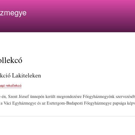
Ugrás
ázmegye
a
tartalomra
ollekcó
ekció Lakiteleken
papi rekollekcó
-én, Szent József ünnepén került megrendezésre Főegyházmegyénk szervezésébe
a Váci Egyházmegye és az Esztergom-Budapesti Főegyházmegye papsága képvise