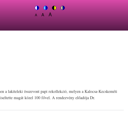
A
Switch
A
Switch
Switch
Switch
A
Set
to
Set
to
to
to
Set
font
color
font
blue
high
soft
font
size
theme
size
theme
visibility
theme
size
to
to
theme
to
150%
125%
100%
n a lakiteleki összevont papi rekollekció, melyen a Kalocsa-Kecskeméti
ltette magát közel 100 fővel. A rendezvény előadója Dr.