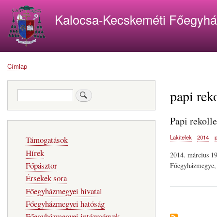
Kalocsa-Kecskeméti Főegyh
Címlap
Morzsa
papi rek
Keresés
Papi rekoll
Fő
Lakitelek
2014
Támogatások
navigáció
Hírek
2014. március 19
Főpásztor
Főegyházmegye, 
Érsekek sora
Főegyházmegyei hivatal
Főegyházmegyei hatóság
Főegyházmegyei intézmények