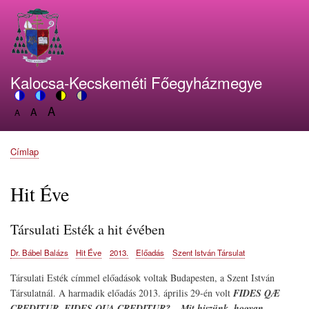
Ugrás
a
tartalomra
Kalocsa-Kecskeméti Főegyházmegye
A
Switch
A
Switch
Switch
Switch
A
Set
to
Set
to
to
to
Set
font
color
font
blue
high
soft
font
size
theme
size
theme
visibility
theme
Címlap
size
Morzsa
to
to
theme
to
150%
125%
100%
Hit Éve
Társulati Esték a hit évében
Dr. Bábel Balázs
Hit Éve
2013.
Előadás
Szent István Társulat
Társulati Esték címmel előadások voltak Budapesten, a Szent István
Társulatnál. A harmadik előadás 2013. április 29-én volt
FIDES QÆ
CREDITUR, FIDES QUA CREDITUR? – Mit hiszünk, hogyan