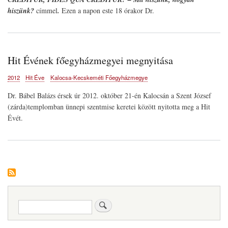
hiszünk?
címmel
.
Ezen a napon este 18 órakor Dr.
Hit Évének főegyházmegyei megnyitása
2012
Hit Éve
Kalocsa-Kecskeméti Főegyházmegye
Dr. Bábel Balázs érsek úr 2012. október 21-én Kalocsán a Szent József
(zárda)templomban ünnepi szentmise keretei között nyitotta meg a Hit
Évét.
Keresés