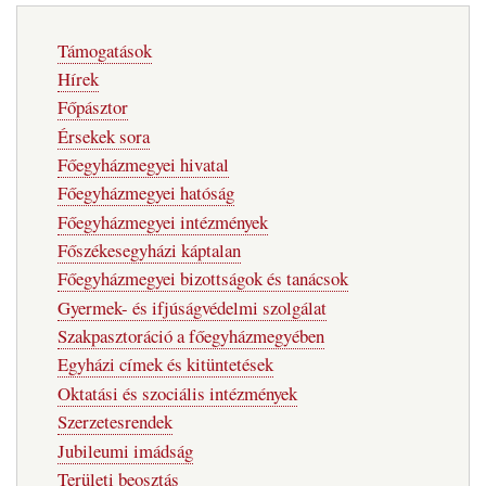
Fő
Támogatások
navigáció
Hírek
Főpásztor
Érsekek sora
Főegyházmegyei hivatal
Főegyházmegyei hatóság
Főegyházmegyei intézmények
Főszékesegyházi káptalan
Főegyházmegyei bizottságok és tanácsok
Gyermek- és ifjúságvédelmi szolgálat
Szakpasztoráció a főegyházmegyében
Egyházi címek és kitüntetések
Oktatási és szociális intézmények
Szerzetesrendek
Jubileumi imádság
Területi beosztás