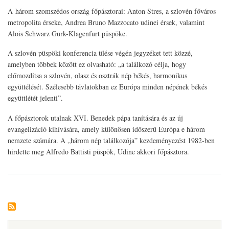
A három szomszédos ország főpásztorai: Anton Stres, a szlovén főváros
metropolita érseke, Andrea Bruno Mazzocato udinei érsek, valamint
Alois Schwarz Gurk-Klagenfurt püspöke.
A szlovén püspöki konferencia ülése végén jegyzéket tett közzé,
amelyben többek között ez olvasható: „a találkozó célja, hogy
előmozdítsa a szlovén, olasz és osztrák nép békés, harmonikus
együttélését. Szélesebb távlatokban ez Európa minden népének békés
együttlétét jelenti”.
A főpásztorok utalnak XVI. Benedek pápa tanítására és az új
evangelizáció kihívására, amely különösen időszerű Európa e három
nemzete számára. A „három nép találkozója” kezdeményezést 1982-ben
hirdette meg Alfredo Battisti püspök, Udine akkori főpásztora.