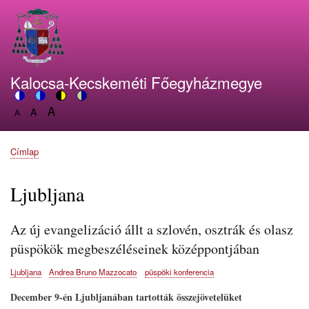
Ugrás
a
tartalomra
Kalocsa-Kecskeméti Főegyházmegye
A
Switch
A
Switch
Switch
Switch
A
Set
to
Set
to
to
to
Set
font
color
font
blue
high
soft
font
size
theme
size
theme
visibility
theme
Címlap
size
Morzsa
to
to
theme
to
150%
125%
100%
Ljubljana
Az új evangelizáció állt a szlovén, osztrák és olasz
püspökök megbeszéléseinek középpontjában
Ljubljana
Andrea Bruno Mazzocato
püspöki konferencia
December 9-én Ljubljanában tartották összejövetelüket