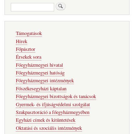
Keresés
Fő
Támogatások
navigáció
Hírek
Főpásztor
Érsekek sora
Főegyházmegyei hivatal
Főegyházmegyei hatóság
Főegyházmegyei intézmények
Főszékesegyházi káptalan
Főegyházmegyei bizottságok és tanácsok
Gyermek- és ifjúságvédelmi szolgálat
Szakpasztoráció a főegyházmegyében
Egyházi címek és kitüntetések
Oktatási és szociális intézmények