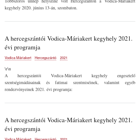
Többszörös ünnep helyszíne volt Hercegszántón a Vodica-Máriakert
kegyhely 2020. június 13-án, szombaton.
A hercegszántói Vodica-Máriakert kegyhely 2021.
évi programja
Vodica Máriakert
Hercegszántó
2021
\r\n
A hercegszántói Vodica-Máriakert kegyhely engesztelő
szentségimádásainak és fatimai szentmiséinek, valamint egyéb
rendezvényeinek 2021. évi programja:
A hercegszántói Vodica-Máriakert kegyhely 2021.
évi programja
Vodica Máriakert
Hercegszántó
2021