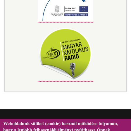
Weboldalunk sütiket (cookie) használ működése folyamán,
hogy a legjobb felhasználói élményt nyújthassa Önnek.