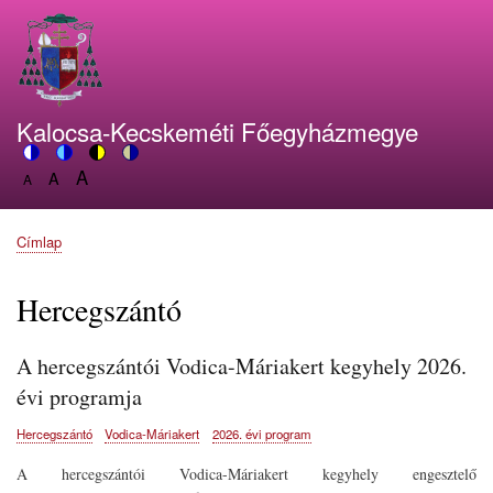
Ugrás
a
tartalomra
Kalocsa-Kecskeméti Főegyházmegye
A
Switch
A
Switch
Switch
Switch
A
Set
to
Set
to
to
to
Set
font
color
font
blue
high
soft
font
size
theme
size
theme
visibility
theme
Címlap
size
Morzsa
to
to
theme
to
150%
125%
100%
Hercegszántó
A hercegszántói Vodica-Máriakert kegyhely 2026.
évi programja
Hercegszántó
Vodica-Máriakert
2026. évi program
A hercegszántói Vodica-Máriakert kegyhely engesztelő