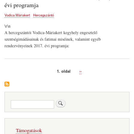
évi programja
Vodica Máriakert
Hercegszántó
\r\n
A hercegszántói Vodica-Máriakert kegyhely engesztelő
szentségimádásainak és fatimai miséinek, valamint egyéb
rendezvényeinek 2017. évi programja:
1. oldal
Következő
››
Oldalszámozás
oldal
Keresés
Fő
Támogatások
navigáció