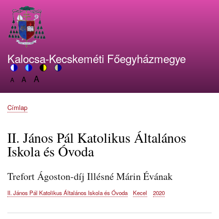
Ugrás
a
tartalomra
Kalocsa-Kecskeméti Főegyházmegye
A
Switch
A
Switch
Switch
Switch
A
Set
to
Set
to
to
to
Set
font
color
font
blue
high
soft
font
size
theme
size
theme
visibility
theme
Címlap
size
Morzsa
to
to
theme
to
150%
125%
100%
II. János Pál Katolikus Általános
Iskola és Óvoda
Trefort Ágoston-díj Illésné Márin Évának
II. János Pál Katolikus Általános Iskola és Óvoda
Kecel
2020