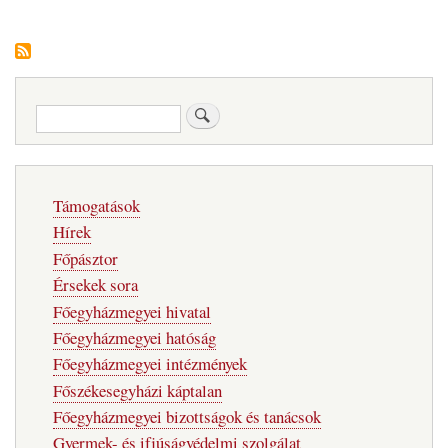
Keresés
Fő
Támogatások
navigáció
Hírek
Főpásztor
Érsekek sora
Főegyházmegyei hivatal
Főegyházmegyei hatóság
Főegyházmegyei intézmények
Főszékesegyházi káptalan
Főegyházmegyei bizottságok és tanácsok
Gyermek- és ifjúságvédelmi szolgálat