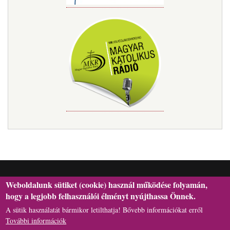
Weboldalunk sütiket (cookie) használ működése folyamán,
hogy a legjobb felhasználói élményt nyújthassa Önnek.
A sütik használatát bármikor letilthatja! Bővebb információkat erről
H-6301 Kalocsa, Szentháromság tér 1., Postafiók: 29. | Telefon:
További információk
+36(78)462-l66 | E-mail: hivatal[kukac]asztrik.hu