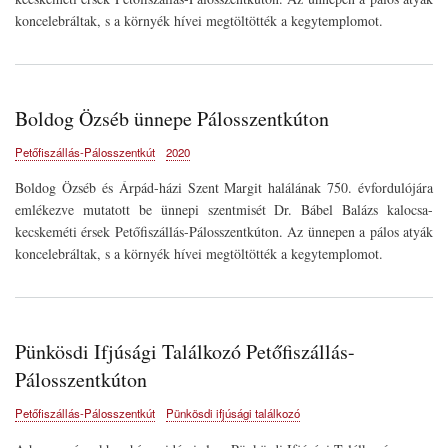
koncelebráltak, s a környék hívei megtöltötték a kegytemplomot.
Boldog Özséb ünnepe Pálosszentkúton
Petőfiszállás-Pálosszentkút
2020
Boldog Özséb és Árpád-házi Szent Margit halálának 750. évfordulójára
emlékezve mutatott be ünnepi szentmisét Dr. Bábel Balázs kalocsa-
kecskeméti érsek Petőfiszállás-Pálosszentkúton. Az ünnepen a pálos atyák
koncelebráltak, s a környék hívei megtöltötték a kegytemplomot.
Pünkösdi Ifjúsági Találkozó Petőfiszállás-
Pálosszentkúton
Petőfiszállás-Pálosszentkút
Pünkösdi ifjúsági találkozó