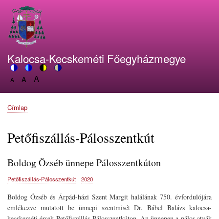
Ugrás
a
tartalomra
Kalocsa-Kecskeméti Főegyházmegye
A
Switch
A
Switch
Switch
Switch
A
Set
to
Set
to
to
to
Set
font
color
font
blue
high
soft
font
size
theme
size
theme
visibility
theme
Címlap
size
Morzsa
to
to
theme
to
150%
125%
100%
Petőfiszállás-Pálosszentkút
Boldog Özséb ünnepe Pálosszentkúton
Petőfiszállás-Pálosszentkút
2020
Boldog Özséb és Árpád-házi Szent Margit halálának 750. évfordulójára
emlékezve mutatott be ünnepi szentmisét Dr. Bábel Balázs kalocsa-
kecskeméti érsek Petőfiszállás-Pálosszentkúton. Az ünnepen a pálos atyák