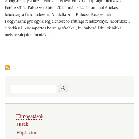
A hagyományokhoz híven idén is lesz Pünkösdi Ifjúsági Találkozó
Petőfiszállás-Pálosszentkúton 2015. május 22-23-án, ami értékes
lehetőség a feltöltődésére. A találkozó a Kalocsa-Kecskeméti
Főegyházmegye egyik legjelentősebb ifjúsági rendezvénye, tábortűzzel,
előadással, kiscsoportos beszélgetésekkel, különböző fakultációkkal,
melyre várjuk a fiatalokat.
Keresés
Fő
Támogatások
navigáció
Hírek
Főpásztor