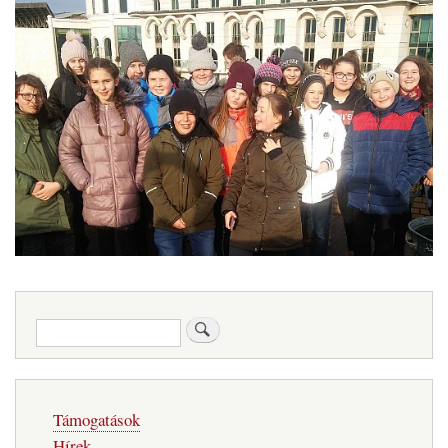
Keresés
Fő
Támogatások
navigáció
Hírek