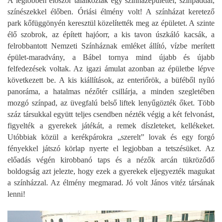
A legtöbben először találkoztak egy színházépülettel, színpaddal,
színészekkel élőben. Óriási élmény volt! A színházat keretező
park kőfüggönyén keresztül közelítették meg az épületet. A szinte
élő szobrok, az épített hajóorr, a kis tavon úszkáló kacsák, a
felrobbantott Nemzeti Színháznak emléket állító, vízbe merített
épület-maradvány, a Bábel tornya mind újabb és újabb
felfedezések voltak. Az igazi ámulat azonban az épületbe lépve
következett be. A kis kiállítások, az enteriőrök, a büféből nyíló
panoráma, a hatalmas nézőtér csillárja, a minden szegletében
mozgó színpad, az üvegfalú belső liftek lenyűgözték őket. Több
száz társukkal együtt teljes csendben nézték végig a két felvonást,
figyelték a gyerekek játékát, a remek díszleteket, kellékeket.
Utóbbiak közül a kerékpárokra „szerelt” lovak és egy forgó
fényekkel játszó körlap nyerte el legjobban a tetszésüket. Az
előadás végén kirobbanó taps és a nézők arcán tükröződő
boldogság azt jelezte, hogy ezek a gyerekek eljegyezték magukat
a színházzal. Az élmény megmarad. Jó volt János vitéz társának
lenni!