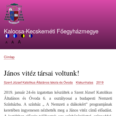
Ugrás
a
tartalomra
Kalocsa-Kecskeméti Főegyházmegye
A
Switch
A
Switch
Switch
Switch
A
Set
to
Set
to
to
to
Set
font
color
font
blue
high
soft
font
size
theme
size
theme
visibility
theme
Címlap
size
Morzsa
to
to
theme
to
150%
125%
100%
János vitéz társai voltunk!
Szent József Katolikus Általános Iskola és Óvoda
Kiskunhalas
2019
2019. január 24-én izgatottan készültek a Szent József Katolikus
Általános és Óvoda 6. a osztályosai a budapesti Nemzeti
Színházba. A színház „ A Nemzeti a diákokért” programjának
keretében ingyenesen nézhették meg a János vitéz című előadást.