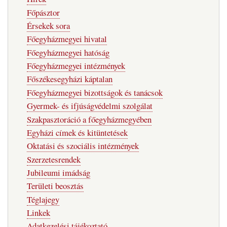
Főpásztor
Érsekek sora
Főegyházmegyei hivatal
Főegyházmegyei hatóság
Főegyházmegyei intézmények
Főszékesegyházi káptalan
Főegyházmegyei bizottságok és tanácsok
Gyermek- és ifjúságvédelmi szolgálat
Szakpasztoráció a főegyházmegyében
Egyházi címek és kitüntetések
Oktatási és szociális intézmények
Szerzetesrendek
Jubileumi imádság
Területi beosztás
Téglajegy
Linkek
Adatkezelési tájékoztató