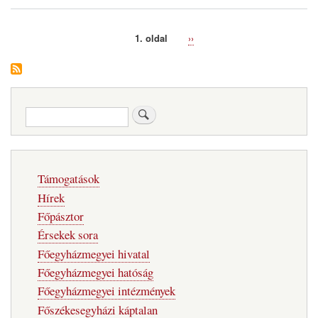
1. oldal
Következő
››
Oldalszámozás
oldal
Keresés
Fő
Támogatások
navigáció
Hírek
Főpásztor
Érsekek sora
Főegyházmegyei hivatal
Főegyházmegyei hatóság
Főegyházmegyei intézmények
Főszékesegyházi káptalan