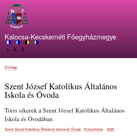
Ugrás
a
tartalomra
Kalocsa-Kecskeméti Főegyházmegye
A
Switch
A
Switch
Switch
Switch
A
Set
to
Set
to
to
to
Set
font
color
font
blue
high
soft
font
size
theme
size
theme
visibility
theme
Címlap
size
Morzsa
to
to
theme
to
150%
125%
100%
Szent József Katolikus Általános
Iskola és Óvoda
Töris sikerek a Szent József Katolikus Általános
Iskola és Óvodában
Szent József Katolikus Általános Iskola és Óvoda
Kiskunhalas
2025.