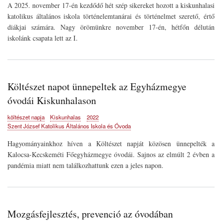
A 2025. november 17-én kezdődő hét szép sikereket hozott a kiskunhalasi
katolikus általános iskola történelemtanárai és történelmet szerető, értő
diákjai számára. Nagy örömünkre november 17-én, hétfőn délután
iskolánk csapata lett az I.
Költészet napot ünnepeltek az Egyházmegye
óvodái Kiskunhalason
költészet napja
Kiskunhalas
2022
Szent József Katolikus Általános Iskola és Óvoda
Hagyományainkhoz híven a Költészet napját közösen ünnepelték a
Kalocsa-Kecskeméti Főegyházmegye óvodái. Sajnos az elmúlt 2 évben a
pandémia miatt nem találkozhattunk ezen a jeles napon.
Mozgásfejlesztés, prevenció az óvodában