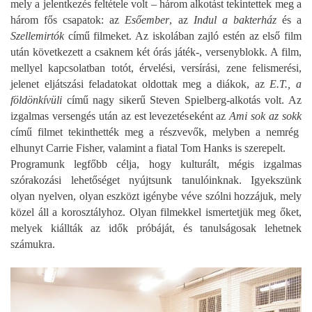
mely a jelentkezés feltétele volt – három alkotást tekintettek meg a
három fős csapatok: az
Esőember
, az
Indul a
bakterház
és a
Szellemirtók
című filmeket. Az iskolában zajló estén az első film
után következett a csaknem két órás játék-, versenyblokk. A film,
mellyel kapcsolatban totót, érvelési, versírási, zene felismerési,
jelenet eljátszási feladatokat oldottak meg a diákok, az
E.T., a
földönkívüli
című nagy sikerű Steven Spielberg-alkotás volt. Az
izgalmas versengés után az est levezetéseként az
Ami sok az sokk
című filmet tekinthették meg a részvevők, melyben a nemrég
elhunyt Carrie Fisher, valamint a fiatal Tom Hanks is szerepelt.
Programunk legfőbb célja, hogy kulturált, mégis izgalmas
szórakozási lehetőséget nyújtsunk tanulóinknak. Igyekszünk
olyan nyelven, olyan eszközt igénybe véve szólni hozzájuk, mely
közel áll a korosztályhoz. Olyan filmekkel ismertetjük meg őket,
melyek kiállták az idők próbáját, és tanulságosak lehetnek
számukra.