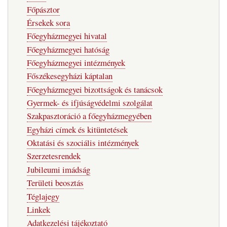
Főpásztor
Érsekek sora
Főegyházmegyei hivatal
Főegyházmegyei hatóság
Főegyházmegyei intézmények
Főszékesegyházi káptalan
Főegyházmegyei bizottságok és tanácsok
Gyermek- és ifjúságvédelmi szolgálat
Szakpasztoráció a főegyházmegyében
Egyházi címek és kitüntetések
Oktatási és szociális intézmények
Szerzetesrendek
Jubileumi imádság
Területi beosztás
Téglajegy
Linkek
Adatkezelési tájékoztató