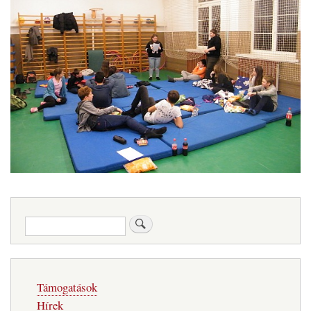
Keresés
Fő
Támogatások
navigáció
Hírek