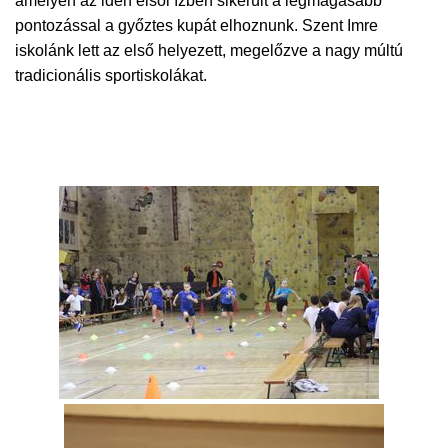
amelyen az idén elsői ízben sikerült a legmagasabb
pontozással a győztes kupát elhoznunk. Szent Imre
iskolánk lett az első helyezett, megelőzve a nagy múltú
tradicionális sportiskolákat.