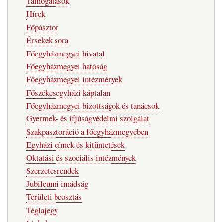
Támogatások
navigáció
Hírek
Főpásztor
Érsekek sora
Főegyházmegyei hivatal
Főegyházmegyei hatóság
Főegyházmegyei intézmények
Főszékesegyházi káptalan
Főegyházmegyei bizottságok és tanácsok
Gyermek- és ifjúságvédelmi szolgálat
Szakpasztoráció a főegyházmegyében
Egyházi címek és kitüntetések
Oktatási és szociális intézmények
Szerzetesrendek
Jubileumi imádság
Területi beosztás
Téglajegy