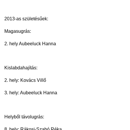
2013-as születésűek:
Magasugrás:
2. hely Aubeeluck Hanna
Kislabdahajítás:
2. hely: Kovács Villő
3. hely: Aubeeluck Hanna
Helyből távolugrás:
8. hely: Rákosi-Szabó Réka