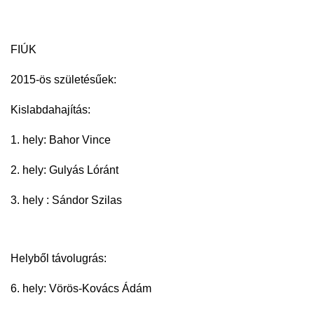
FIÚK
2015-ös születésűek:
Kislabdahajítás:
1. hely: Bahor Vince
2. hely: Gulyás Lóránt
3. hely : Sándor Szilas
Helyből távolugrás:
6. hely: Vörös-Kovács Ádám