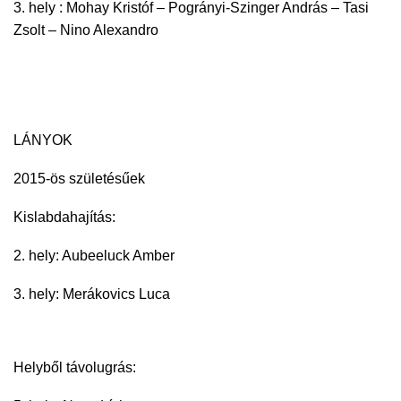
3. hely : Mohay Kristóf – Pogrányi-Szinger András – Tasi
Zsolt – Nino Alexandro
LÁNYOK
2015-ös születésűek
Kislabdahajítás:
2. hely: Aubeeluck Amber
3. hely: Merákovics Luca
Helyből távolugrás: