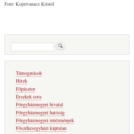
Fotó: Koprivanacz Kristóf
Keresés
Fő
Támogatások
navigáció
Hírek
Főpásztor
Érsekek sora
Főegyházmegyei hivatal
Főegyházmegyei hatóság
Főegyházmegyei intézmények
Főszékesegyházi káptalan