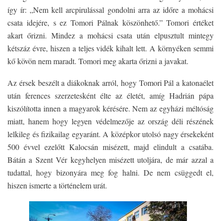
így ír: „Nem kell arcpirulással gondolni arra az időre a mohácsi
csata idejére, s ez Tomori Pálnak köszönhető.” Tomori értéket
akart őrizni. Mindez a mohácsi csata után elpusztult mintegy
kétszáz évre, hiszen a teljes vidék kihalt lett. A környéken semmi
kő kövön nem maradt. Tomori meg akarta őrizni a javakat.
Az érsek beszélt a diákoknak arról, hogy Tomori Pál a katonaélet
után ferences szerzetesként élte az életét, amíg Hadrián pápa
kiszólította innen a magyarok kérésére. Nem az egyházi méltóság
miatt, hanem hogy legyen védelmezője az ország déli részének
lelkileg és fizikailag egyaránt. A középkor utolsó nagy érsekeként
500 évvel ezelőtt Kalocsán misézett, majd elindult a csatába.
Bátán a Szent Vér kegyhelyen misézett utoljára, de már azzal a
tudattal, hogy bizonyára meg fog halni. De nem csüggedt el,
hiszen ismerte a történelem urát.