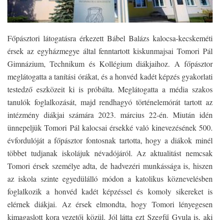
Főpásztori látogatásra érkezett Bábel Balázs kalocsa-kecskeméti
érsek az egyházmegye által fenntartott kiskunmajsai Tomori Pál
Gimnázium, Technikum és Kollégium diákjaihoz. A főpásztor
meglátogatta a tanítási órákat, és a honvéd kadét képzés gyakorlati
testedző eszközeit ki is próbálta. Meglátogatta a média szakos
tanulók foglalkozását, majd rendhagyó történelemórát tartott az
intézmény diákjai számára 2023. március 22-én. Miután idén
ünnepeljük Tomori Pál kalocsai érsekké való kinevezésének 500.
évfordulóját a főpásztor fontosnak tartotta, hogy a diákok minél
többet tudjanak iskolájuk névadójáról. Az aktualitást nemcsak
Tomori érsek személye adta, de hadvezéri munkássága is, hiszen
az iskola szinte egyedülálló módon a katolikus köznevelésben
foglalkozik a honvéd kadét képzéssel és komoly sikereket is
elérnek diákjai. Az érsek elmondta, hogy Tomori lényegesen
kimagaslott kora vezetői közül. Jól látta ezt Szegfű Gyula is, aki