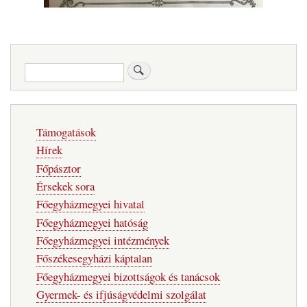
Keresés
Fő
Támogatások
navigáció
Hírek
Főpásztor
Érsekek sora
Főegyházmegyei hivatal
Főegyházmegyei hatóság
Főegyházmegyei intézmények
Főszékesegyházi káptalan
Főegyházmegyei bizottságok és tanácsok
Gyermek- és ifjúságvédelmi szolgálat