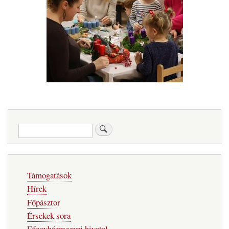
Keresés
Fő
Támogatások
navigáció
Hírek
Főpásztor
Érsekek sora
Főegyházmegyei hivatal