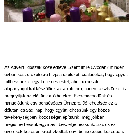
Az Adventi időszak közeledtével Szent Imre Óvodánk minden
évben koszorúkötésre hívja a szülőket, családokat, hogy együtt
tölthessünk el egy kellemes estét, ahol nemcsak
alapanyagokkal készülünk az alkalomra, hanem a szívünket is
megnyitjuk az előttünk álló hetekre. Elcsendesedünk és
hangolódunk egy bensőséges Ünnepre. Jó lehetőség ez a
délutáni családi nap, hogy együtt lehessünk egy közös
tevékenységben, közösséget építsünk, még jobban
megismerhessük egymást, beszélgethessünk. Szülők és
gyerekek közösen kreatívkodtak egy bensőséges közegben.