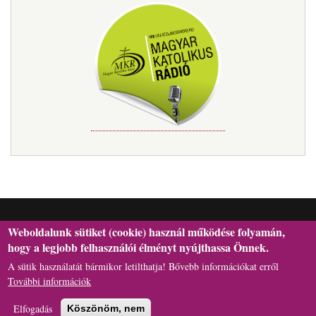
Weboldalunk sütiket (cookie) használ működése folyamán,
hogy a legjobb felhasználói élményt nyújthassa Önnek.
A sütik használatát bármikor letilthatja! Bővebb információkat erről
H-6301 Kalocsa, Szentháromság tér 1., Postafiók: 29. | Telefon:
További információk
+36(78)462-l66 | E-mail: hivatal[kukac]asztrik.hu
Elfogadás
Köszönöm, nem