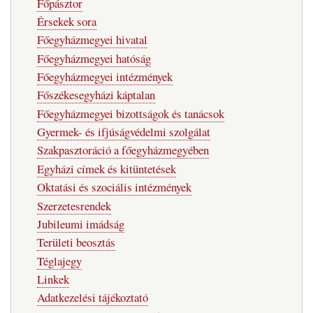
Főpásztor
Érsekek sora
Főegyházmegyei hivatal
Főegyházmegyei hatóság
Főegyházmegyei intézmények
Főszékesegyházi káptalan
Főegyházmegyei bizottságok és tanácsok
Gyermek- és ifjúságvédelmi szolgálat
Szakpasztoráció a főegyházmegyében
Egyházi címek és kitüntetések
Oktatási és szociális intézmények
Szerzetesrendek
Jubileumi imádság
Területi beosztás
Téglajegy
Linkek
Adatkezelési tájékoztató