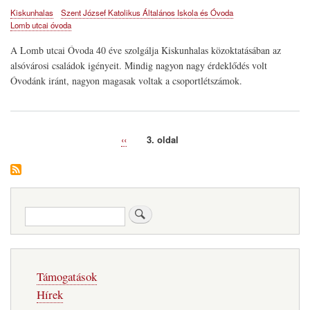
Kiskunhalas
Szent József Katolikus Általános Iskola és Óvoda
Lomb utcai óvoda
A Lomb utcai Óvoda 40 éve szolgálja Kiskunhalas közoktatásában az
alsóvárosi családok igényeit. Mindig nagyon nagy érdeklődés volt
Óvodánk iránt, nagyon magasak voltak a csoportlétszámok.
Előző
‹‹
3. oldal
Oldalszámozás
oldal
Keresés
Fő
Támogatások
navigáció
Hírek