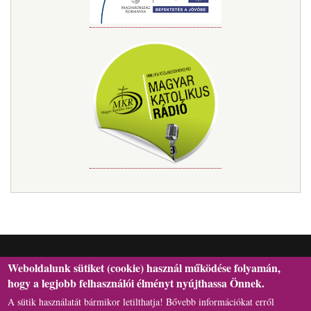
Weboldalunk sütiket (cookie) használ működése folyamán,
hogy a legjobb felhasználói élményt nyújthassa Önnek.
A sütik használatát bármikor letilthatja! Bővebb információkat erről
H-6301 Kalocsa, Szentháromság tér 1., Postafiók: 29. | Telefon: