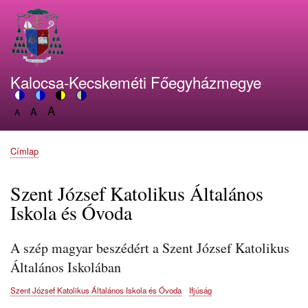
Ugrás
a
tartalomra
Kalocsa-Kecskeméti Főegyházmegye
A
Switch
A
Switch
Switch
Switch
A
Set
to
Set
to
to
to
Set
font
color
font
blue
high
soft
font
size
theme
size
theme
visibility
theme
Címlap
size
Morzsa
to
to
theme
to
150%
125%
100%
Szent József Katolikus Általános
Iskola és Óvoda
A szép magyar beszédért a Szent József Katolikus
Általános Iskolában
Szent József Katolikus Általános Iskola és Óvoda
Ifjúság