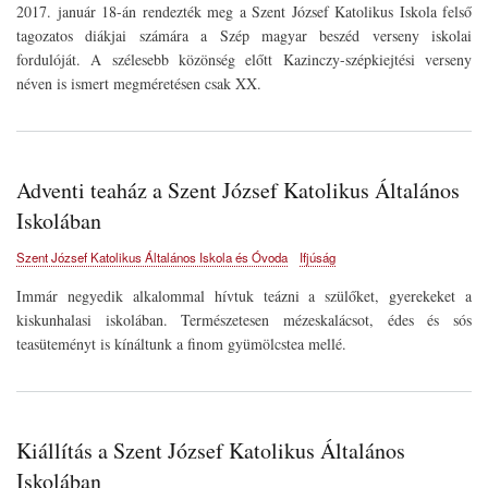
2017. január 18-án rendezték meg a Szent József Katolikus Iskola felső
tagozatos diákjai számára a Szép magyar beszéd verseny iskolai
fordulóját. A szélesebb közönség előtt Kazinczy-szépkiejtési verseny
néven is ismert megméretésen csak XX.
Adventi teaház a Szent József Katolikus Általános
Iskolában
Szent József Katolikus Általános Iskola és Óvoda
Ifjúság
Immár negyedik alkalommal hívtuk teázni a szülőket, gyerekeket a
kiskunhalasi iskolában. Természetesen mézeskalácsot, édes és sós
teasüteményt is kínáltunk a finom gyümölcstea mellé.
Kiállítás a Szent József Katolikus Általános
Iskolában