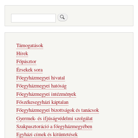
Keresés
Fő
Támogatások
navigáció
Hírek
Főpásztor
Érsekek sora
Főegyházmegyei hivatal
Főegyházmegyei hatóság
Főegyházmegyei intézmények
Főszékesegyházi káptalan
Főegyházmegyei bizottságok és tanácsok
Gyermek- és ifjúságvédelmi szolgálat
Szakpasztoráció a főegyházmegyében
Egyházi címek és kitüntetések