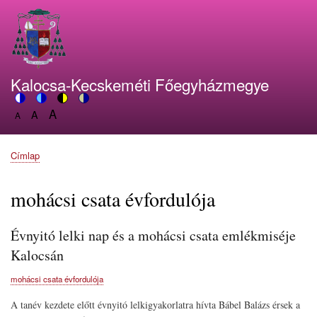
Ugrás
a
tartalomra
Kalocsa-Kecskeméti Főegyházmegye
A
Switch
A
Switch
Switch
Switch
A
Set
to
Set
to
to
to
Set
font
color
font
blue
high
soft
font
size
theme
size
theme
visibility
theme
Címlap
size
Morzsa
to
to
theme
to
150%
125%
100%
mohácsi csata évfordulója
Évnyitó lelki nap és a mohácsi csata emlékmiséje
Kalocsán
mohácsi csata évfordulója
A tanév kezdete előtt évnyitó lelkigyakorlatra hívta Bábel Balázs érsek a