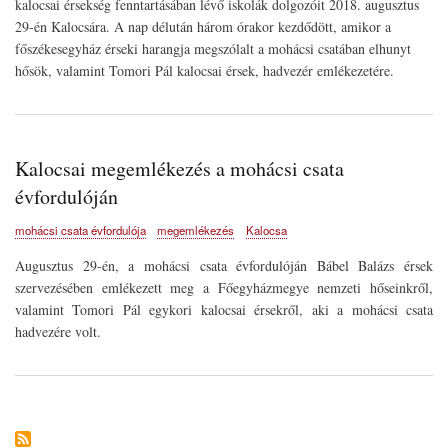
kalocsai érsekség fenntartásában lévő iskolák dolgozóit 2018. augusztus
29-én Kalocsára. A nap délután három órakor kezdődött, amikor a
főszékesegyház érseki harangja megszólalt a mohácsi csatában elhunyt
hősök, valamint Tomori Pál kalocsai érsek, hadvezér emlékezetére.
Kalocsai megemlékezés a mohácsi csata
évfordulóján
mohácsi csata évfordulója
megemlékezés
Kalocsa
Augusztus 29-én, a mohácsi csata évfordulóján Bábel Balázs érsek
szervezésében emlékezett meg a Főegyházmegye nemzeti hőseinkről,
valamint Tomori Pál egykori kalocsai érsekről, aki a mohácsi csata
hadvezére volt.