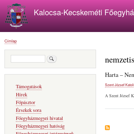
Kalocsa-Kecskeméti Főegyh
Címlap
Morzsa
nemzetis
Keresés
Harta – Nem
Fő
Szent József Katol
Támogatások
navigáció
Hírek
A Szent József K
Főpásztor
Érsekek sora
Főegyházmegyei hivatal
Főegyházmegyei hatóság
Főegyházmegyei intézmények