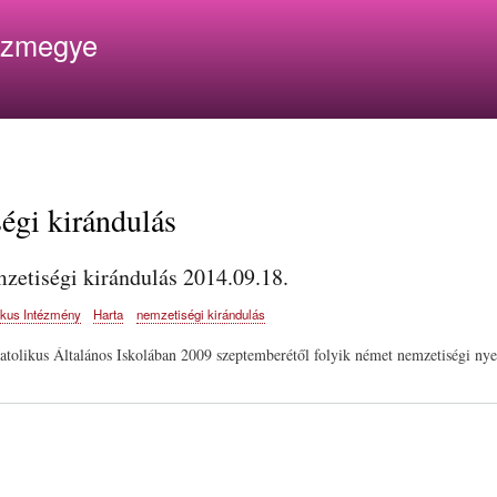
Ugrás
ázmegye
a
tartalomra
égi kirándulás
zetiségi kirándulás 2014.09.18.
ikus Intézmény
Harta
nemzetiségi kirándulás
atolikus Általános Iskolában 2009 szeptemberétől folyik német nemzetiségi nye