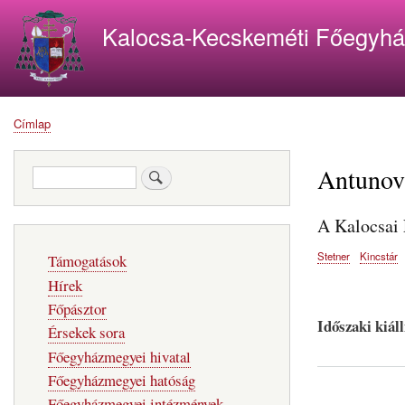
Kalocsa-Kecskeméti Főegyh
Címlap
Morzsa
Antunov
Keresés
A Kalocsai 
Fő
Stetner
Kincstár
Támogatások
navigáció
Hírek
Főpásztor
Időszaki kiál
Érsekek sora
Főegyházmegyei hivatal
Főegyházmegyei hatóság
Főegyházmegyei intézmények