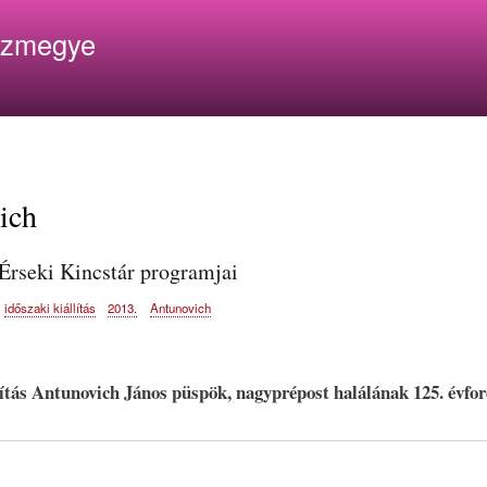
Ugrás
ázmegye
a
tartalomra
ich
Érseki Kincstár programjai
időszaki kiállítás
2013.
Antunovich
lítás Antunovich János püspök, nagyprépost halálának 125. évfo