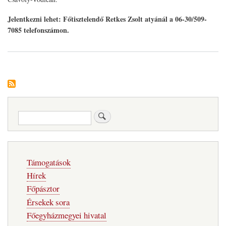
Jelentkezni lehet: Főtisztelendő Retkes Zsolt atyánál a 06-30/509-
7085 telefonszámon.
Keresés
Fő
Támogatások
navigáció
Hírek
Főpásztor
Érsekek sora
Főegyházmegyei hivatal