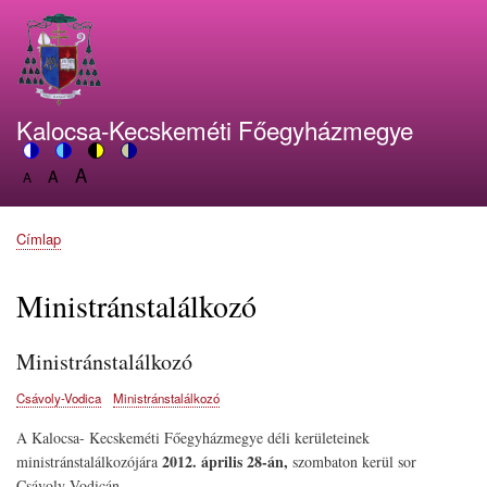
Ugrás
a
tartalomra
Kalocsa-Kecskeméti Főegyházmegye
A
Switch
A
Switch
Switch
Switch
A
Set
to
Set
to
to
to
Set
font
color
font
blue
high
soft
font
size
theme
size
theme
visibility
theme
Címlap
size
Morzsa
to
to
theme
to
150%
125%
100%
Ministránstalálkozó
Ministránstalálkozó
Csávoly-Vodica
Ministránstalálkozó
A Kalocsa- Kecskeméti Főegyházmegye déli kerületeinek
2012. április 28-án,
ministránstalálkozójára
szombaton kerül sor
Csávoly-Vodicán.