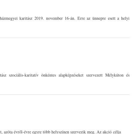
házmegyei karitász 2019. november 16-án. Erre az ünnepre esett a helyi
z szociális-karitatív önkéntes alapképzéseket szervezett Mélykúton és
t, azóta évről-évre egyre több helyszínen szervezik meg. Az akció célja