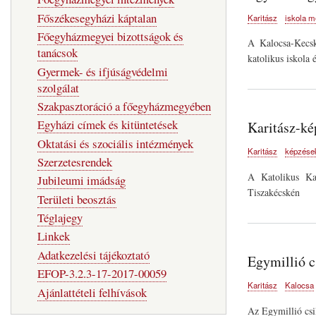
Főszékesegyházi káptalan
Karitász
iskola 
Főegyházmegyei bizottságok és
A Kalocsa-Kecsk
tanácsok
katolikus iskola 
Gyermek- és ifjúságvédelmi
szolgálat
Szakpasztoráció a főegyházmegyében
Egyházi címek és kitüntetések
Karitász-k
Oktatási és szociális intézmények
Karitász
képzése
Szerzetesrendek
A Katolikus Kar
Jubileumi imádság
Tiszakécskén
Területi beosztás
Téglajegy
Linkek
Adatkezelési tájékoztató
Egymillió c
EFOP-3.2.3-17-2017-00059
Karitász
Kalocsa
Ajánlattételi felhívások
Az Egymillió csi