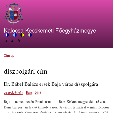
Ugrás
a
tartalomra
Kalocsa-Kecskeméti Főegyházmegye
A
Switch
A
Switch
Switch
Switch
A
Set
to
Set
to
to
to
Set
font
color
font
blue
high
soft
font
size
theme
size
theme
visibility
theme
Címlap
size
Morzsa
to
to
theme
to
150%
125%
100%
díszpolgári cím
Dr. Bábel Balázs érsek Baja város díszpolgára
díszpolgári cím
Baja
2018
Baja – német nevén Frankenstadt – Bács-Kiskun megye déli részén, a
Duna bal partján fekvő komoly város. A várost és határát – mint földesúr
– a kincstár
(kamara) foglalta le magának. I. Lipót császár 1696.