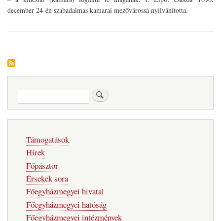
december 24-én szabadalmas kamarai mezővárossá nyilvánította.
Keresés
Fő
Támogatások
navigáció
Hírek
Főpásztor
Érsekek sora
Főegyházmegyei hivatal
Főegyházmegyei hatóság
Főegyházmegyei intézmények