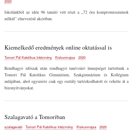
2020
Iskolánkból az idén 96 tanuló vett részt a „72 óra kompromisszumok
nélkül” elnevezésű akcióban.
Kiemelkedő eredmények online oktatással is
Tomori Pál Katolikus Intézmény
Kiskunmajsa
2020
Rendhagyó időszak után rendhagyó tanévzáró ünnepséget tartottunk a
Tomori Pál Katolikus Gimnázium, Szakgimnázium és Kollégium
aulájában, ahol egyszerre csak egy osztály tartózkodhatott és vehette át a
bizonyítványokat.
Szalagavató a Tomoriban
szalagavató
Tomori Pál Katolikus Intézmény
Kiskunmajsa
2020