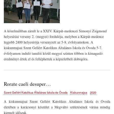
A közelmúltban zárult le a XXIV. Kárpát-medencei Simonyi Zsigmond
helyesírási verseny 2. (megyei) fordulója, melyben a Kárpát-medence
legjobb 2400 helyesírója versenyzett az 5-8. évfolyamokon. A
kiskunmajsai Szent Gellért Katolikus Általános Iskola és Óvoda 5-7.
évfolyamon induló tanulói közül megyei szinten többen is kimagasló
eredményt értek el és felléphettek a képzeletbeli dobogóra.
Rorate caeli desuper…
Szent Gellért Katolikus Általános Iskola és Óvoda
Kiskunmajsa
2020
A kiskunmajsai Szent Gellért Katolikus Általános Iskola és Óvoda
életében a karácsonyi készület a Megváltó születésének várása mindig
kiemelt időszak.