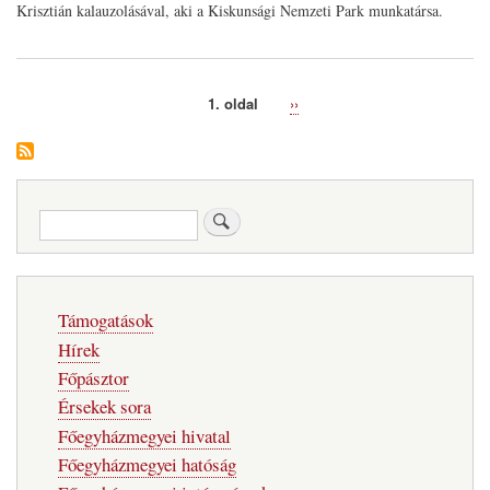
Krisztián kalauzolásával, aki a Kiskunsági Nemzeti Park munkatársa.
1. oldal
Következő
››
Oldalszámozás
oldal
Keresés
Fő
Támogatások
navigáció
Hírek
Főpásztor
Érsekek sora
Főegyházmegyei hivatal
Főegyházmegyei hatóság