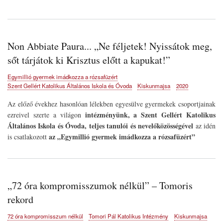
Non Abbiate Paura... „Ne féljetek! Nyissátok meg,
sőt tárjátok ki Krisztus előtt a kapukat!”
Egymillió gyermek imádkozza a rózsafüzért
Szent Gellért Katolikus Általános Iskola és Óvoda
Kiskunmajsa
2020
Az előző évekhez hasonlóan lélekben egyesülve gyermekek csoportjainak
intézményünk, a Szent Gellért Katolikus
ezreivel szerte a világon
Általános Iskola és Óvoda, teljes tanulói és nevelőközösségével
az idén
az „Egymillió gyermek imádkozza a rózsafüzért”
is csatlakozott
„72 óra kompromisszumok nélkül” – Tomoris
rekord
72 óra kompromisszum nélkül
Tomori Pál Katolikus Intézmény
Kiskunmajsa