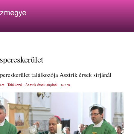
Ugrás
ázmegye
a
tartalomra
spereskerület
pereskerület találkozója Asztrik érsek sírjánál
let
Találkozó
Asztrik érsek sírjánál
42778