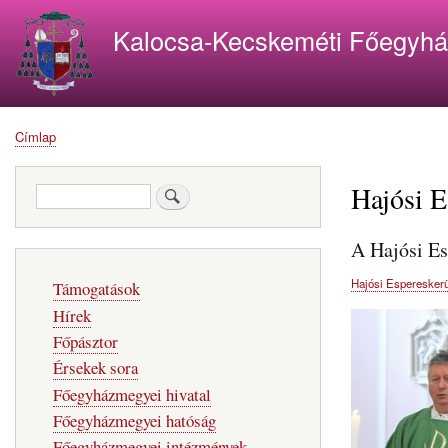
Kalocsa-Kecskeméti Főegyh
Címlap
Morzsa
Hajósi E
Keresés
A Hajósi Es
Fő
Hajósi Espereskerü
Támogatások
navigáció
Hírek
Főpásztor
Érsekek sora
Főegyházmegyei hivatal
Főegyházmegyei hatóság
Főegyházmegyei intézmények