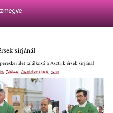
Ugrás
ázmegye
a
tartalomra
rsek sírjánál
pereskerület találkozója Asztrik érsek sírjánál
let
Találkozó
Asztrik érsek sírjánál
42778