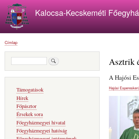
Kalocsa-Kecskeméti Főegyh
Címlap
Morzsa
Asztrik é
Keresés
A Hajósi Es
Fő
Hajósi Espereskerü
Támogatások
navigáció
Hírek
Főpásztor
Érsekek sora
Főegyházmegyei hivatal
Főegyházmegyei hatóság
Főegyházmegyei intézmények