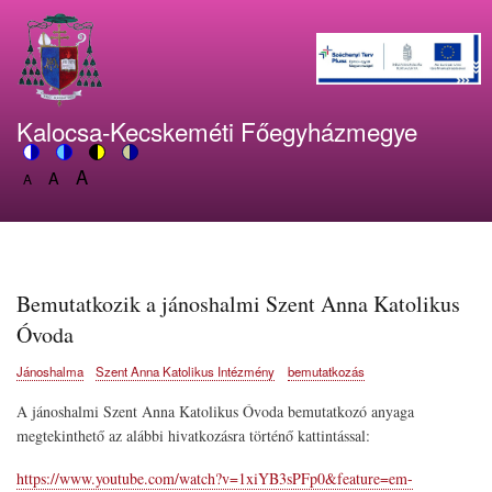
Ugrás
a
tartalomra
Kalocsa-Kecskeméti Főegyházmegye
A
Switch
A
Switch
Switch
Switch
A
Set
to
Set
to
to
to
Set
font
color
font
blue
high
soft
font
size
theme
size
theme
visibility
theme
size
to
to
theme
to
150%
125%
100%
Bemutatkozik a jánoshalmi Szent Anna Katolikus
Óvoda
Jánoshalma
Szent Anna Katolikus Intézmény
bemutatkozás
A jánoshalmi Szent Anna Katolikus Óvoda bemutatkozó anyaga
megtekinthető az alábbi hivatkozásra történő kattintással:
https://www.youtube.com/watch?v=1xiYB3sPFp0&feature=em-