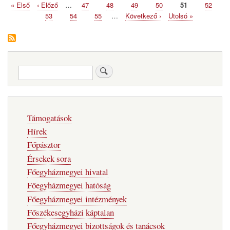
Első
« Első
Előző
‹ Előző
…
Page
47
Page
48
Page
49
Page
50
Page
51
Page
52
Oldalszámozás
oldal
oldal
Page
53
Page
54
Page
55
…
Következő
Következő ›
Utolsó
Utolsó »
oldal
oldal
Keresés
Fő
Támogatások
navigáció
Hírek
Főpásztor
Érsekek sora
Főegyházmegyei hivatal
Főegyházmegyei hatóság
Főegyházmegyei intézmények
Főszékesegyházi káptalan
Főegyházmegyei bizottságok és tanácsok