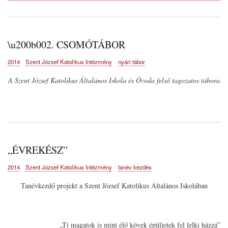
\u200b002. CSOMÓTÁBOR
2014
Szent József Katolikus Intézmény
nyári tábor
A Szent József Katolikus Általános Iskola és Óvoda felső tagozatos tábora
„ÉVREKÉSZ”
2014
Szent József Katolikus Intézmény
tanév kezdés
Tanévkezdő projekt a Szent József Katolikus Általános Iskolában
„Ti magatok is mint élő kövek épüljetek fel lelki házzá”