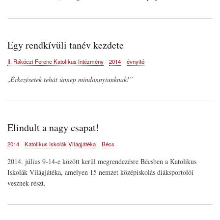
Egy rendkívüli tanév kezdete
II. Rákóczi Ferenc Katolikus Intézmény
2014
évnyitó
„
Érkezésetek tehát ünnep mindannyiunknak!”
Elindult a nagy csapat!
2014
Katolikus Iskolák Világjátéka
Bécs
2014. július 9-14-e között kerül megrendezésre Bécsben a Katolikus
Iskolák Világjátéka, amelyen 15 nemzet középiskolás diáksportolói
vesznek részt.