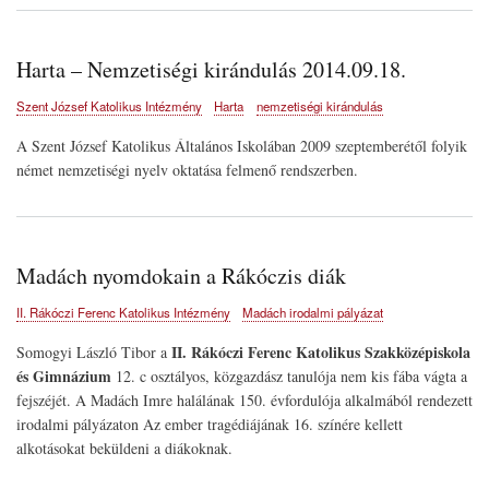
Harta – Nemzetiségi kirándulás 2014.09.18.
Szent József Katolikus Intézmény
Harta
nemzetiségi kirándulás
A Szent József Katolikus Általános Iskolában 2009 szeptemberétől folyik
német nemzetiségi nyelv oktatása felmenő rendszerben.
Madách nyomdokain a Rákóczis diák
II. Rákóczi Ferenc Katolikus Intézmény
Madách irodalmi pályázat
II. Rákóczi Ferenc Katolikus Szakközépiskola
Somogyi László Tibor a
és Gimnázium
12. c osztályos, közgazdász tanulója nem kis fába vágta a
fejszéjét. A Madách Imre halálának 150. évfordulója alkalmából rendezett
irodalmi pályázaton Az ember tragédiájának 16. színére kellett
alkotásokat beküldeni a diákoknak.